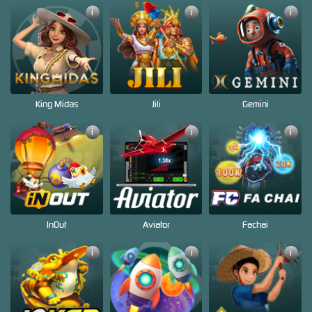
i
i
i
King Midas
Jili
Gemini
i
i
i
InOut
Aviator
Fachai
i
i
i