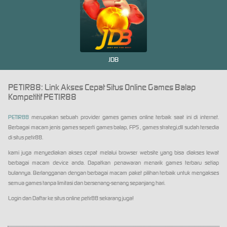
JDB
PETIR88: Link Akses Cepat Situs Online Games Balap
Kompetitif PETIR88
PETIR88
merupakan sebuah provider games games online terbaik saat ini di internet.
Berbagai macam jenis games seperti games balap, FPS , games strategi,dll sudah tersedia
di situs petir88.
kami juga menyediakan akses cepat melalui browser website yang bisa diakses lewat
berbagai macam device anda. Dapatkan penawaran menarik games terbaru setiap
bulannya. Berlangganan dengan berbagai macam paket pilihan terbaik untuk mengakses
semua games tanpa limitasi dan bersenang-senang sepanjang hari.
Login dan Daftar ke situs online petir88 sekarang juga!