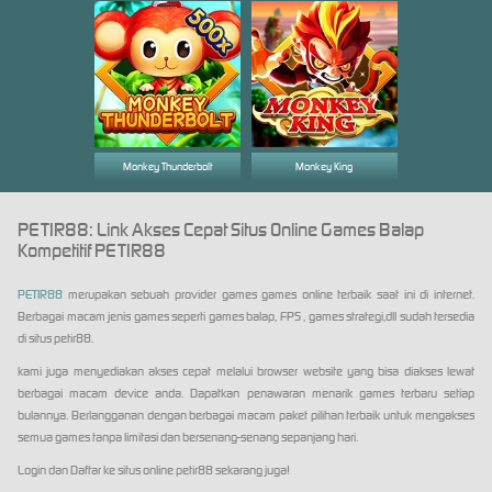
Monkey Thunderbolt
Monkey King
PETIR88: Link Akses Cepat Situs Online Games Balap
Kompetitif PETIR88
PETIR88
merupakan sebuah provider games games online terbaik saat ini di internet.
Berbagai macam jenis games seperti games balap, FPS , games strategi,dll sudah tersedia
di situs petir88.
kami juga menyediakan akses cepat melalui browser website yang bisa diakses lewat
berbagai macam device anda. Dapatkan penawaran menarik games terbaru setiap
bulannya. Berlangganan dengan berbagai macam paket pilihan terbaik untuk mengakses
semua games tanpa limitasi dan bersenang-senang sepanjang hari.
Login dan Daftar ke situs online petir88 sekarang juga!