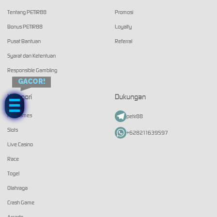
Tentang PETIR88
Promosi
Bonus PETIR88
Loyalty
Pusat Bantuan
Referral
Syarat dan Ketentuan
Responsible Gambling
GACOR!
Kategori
Dukungan
Hot Games
petir88
Slots
+628211639597
Live Casino
Race
Togel
Olahraga
Crash Game