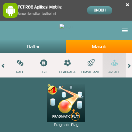
×
PETIR88 Aplikasi Mobile
UNDUH
Jangan tampilkan lagi hari ini
Daftar
Masuk
SINO
RACE
TOGEL
OLAHRAGA
CRASH GAME
ARCADE
Pragmatic Play