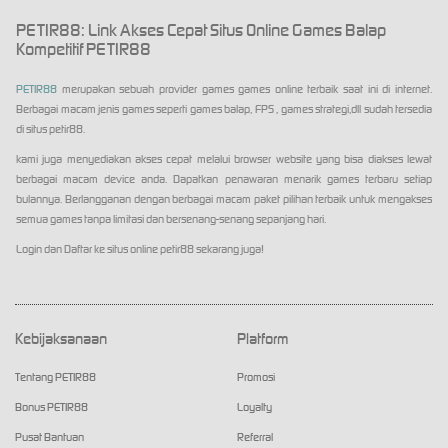
PETIR88: Link Akses Cepat Situs Online Games Balap
Kompetitif PETIR88
PETIR88
merupakan sebuah provider games games online terbaik saat ini di internet.
Berbagai macam jenis games seperti games balap, FPS , games strategi,dll sudah tersedia
di situs petir88.
kami juga menyediakan akses cepat melalui browser website yang bisa diakses lewat
berbagai macam device anda. Dapatkan penawaran menarik games terbaru setiap
bulannya. Berlangganan dengan berbagai macam paket pilihan terbaik untuk mengakses
semua games tanpa limitasi dan bersenang-senang sepanjang hari.
Login dan Daftar ke situs online petir88 sekarang juga!
Kebijaksanaan
Platform
Tentang PETIR88
Promosi
Bonus PETIR88
Loyalty
Pusat Bantuan
Referral