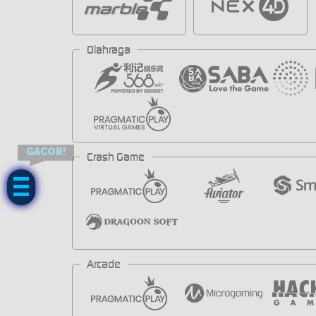
Olahraga
GACOR!
Crash Game
Arcade