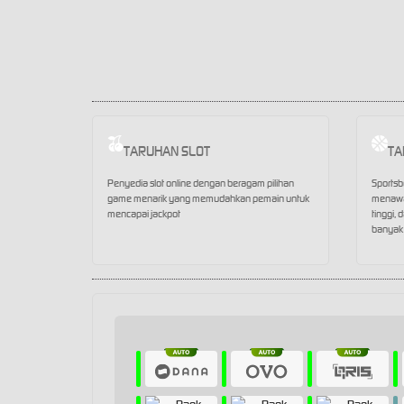
TARUHAN SLOT
TA
Penyedia slot online dengan beragam pilihan
Sportsb
game menarik yang memudahkan pemain untuk
menawar
mencapai jackpot
tinggi,
banyak 