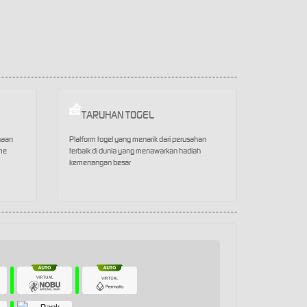
TARUHAN TOGEL
haan
Platform togel yang menarik dari perusahan
ame
terbaik di dunia yang menawarkan hadiah
kemenangan besar