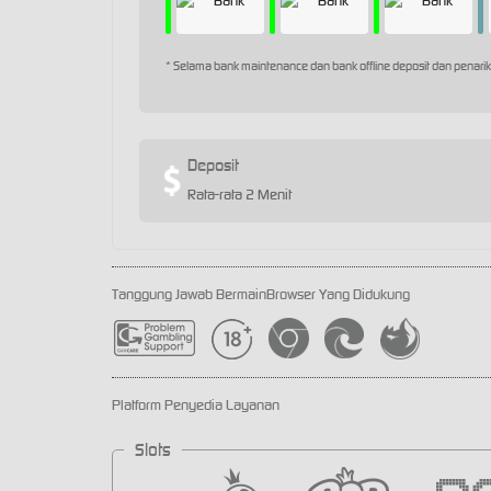
* Selama bank maintenance dan bank offline deposit dan penarik
Deposit
Rata-rata 2 Menit
Tanggung Jawab Bermain
Browser Yang Didukung
Platform Penyedia Layanan
Slots