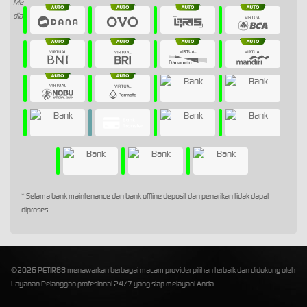
* Selama bank maintenance dan bank offline deposit dan penarikan tidak dapat
diproses
©2026 PETIR88 menawarkan berbagai macam provider pilihan terbaik dan didukung oleh
Layanan Pelanggan profesional 24/7 yang siap melayani Anda.