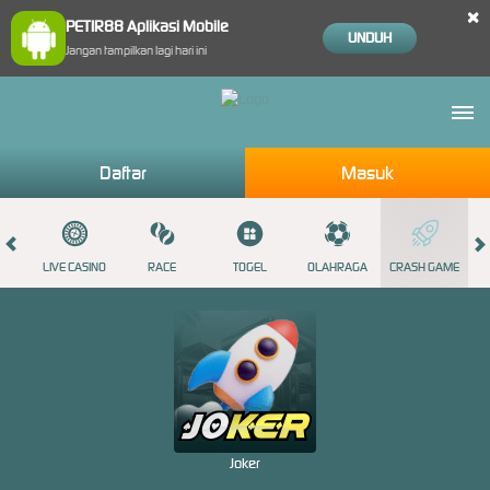
×
PETIR88 Aplikasi Mobile
UNDUH
Jangan tampilkan lagi hari ini
Daftar
Masuk
S
LIVE CASINO
RACE
TOGEL
OLAHRAGA
CRASH GAME
Joker