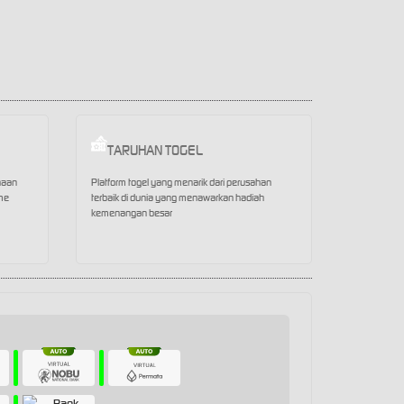
TARUHAN TOGEL
haan
Platform togel yang menarik dari perusahan
ame
terbaik di dunia yang menawarkan hadiah
kemenangan besar