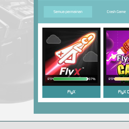
Semua permainan
Crash Game
RTP
97%
RTP
FlyX
FlyX 