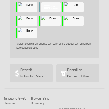
* Selama bank maintenance dan bank offline deposit dan penarikan
tidak dapat diproses
Deposit
Penarikan
Rata-rata 2 Menit
Rata-rata 3 Menit
Tanggung Jawab
Browser Yang
Bermain
Didukung