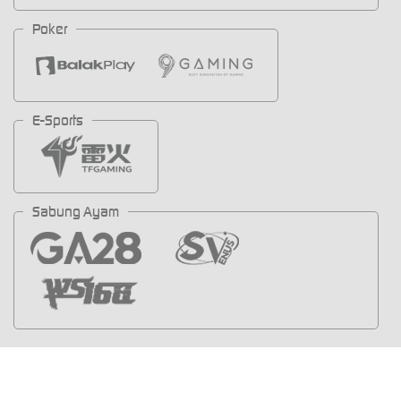
Poker
E-Sports
Sabung Ayam