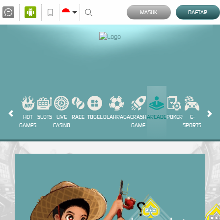
MASUK
DAFTAR
HOT
SLOTS
LIVE
RACE
TOGEL
OLAHRAGA
CRASH
ARCADE
POKER
E-
SABUN
GAMES
CASINO
GAME
SPORTS
AYAM