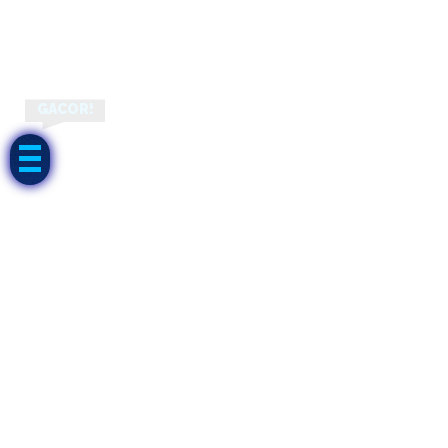
GACOR!