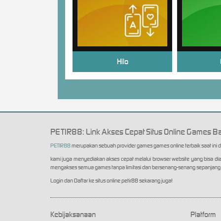
Hilo
PETIR88: Link Akses Cepat Situs Online Games B
PETIR88
merupakan sebuah provider games games online terbaik saat ini di i
kami juga menyediakan akses cepat melalui browser website yang bisa d
mengakses semua games tanpa limitasi dan bersenang-senang sepanjang h
Login dan Daftar ke situs online petir88 sekarang juga!
Kebijaksanaan
Platform