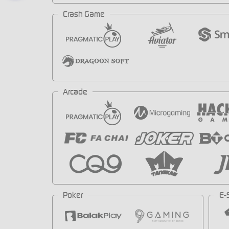
Crash Game
Arcade
Poker
E-