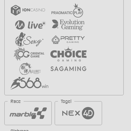
Race
Togel