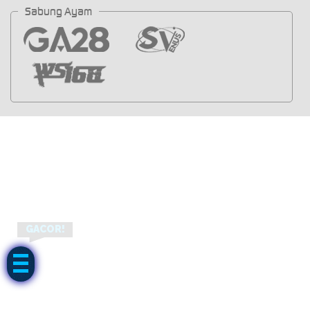
Sabung Ayam
GACOR!