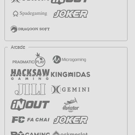
Arcade