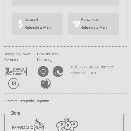
Deposit
Penarikan
Rata-rata 2 Menit
Rata-rata 3 Menit
Tanggung Jawab
Browser Yang
Bermain
Didukung
©2026 PETIR88. Hak cipta
dilindungi | 18+
Platform Penyedia Layanan
Slots