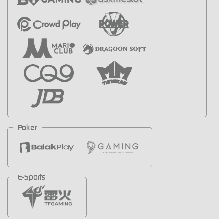
Poker
E-Sports