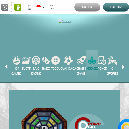
MASUK
DAFTAR
HOT
SLOTS
LIVE
RACE
TOGEL
OLAHRAGA
CRASH
ARCADE
POKER
E-
SABUN
GAMES
CASINO
GAME
SPORTS
AYAM