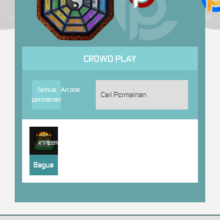
CROWD PLAY
Semua
Arcade
permainan
RTP
88%
Bagua