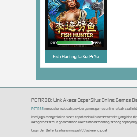
RTP
95%
Fish Hunting: Li Kui Pi Yu
PETIR88: Link Akses Cepat Situs Online Games B
PETIR88
merupakan sebuah provider games games online terbaik saat ini di i
kami juga menyediakan akses cepat melalui browser website yang bisa d
mengakses semua games tanpa limitasi dan bersenang-senang sepanjang h
Login dan Daftar ke situs online petir88 sekarang juga!