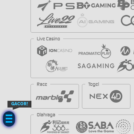
Live Casino
Race
Togel
GACOR!
Olahraga