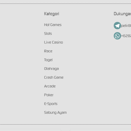
Kategori
Dukunga
Hot Games
petir
Slots
+628
Live Casino
Race
Togel
Olahraga
Crash Game
Arcade
Poker
E-Sports
Sabung Ayam