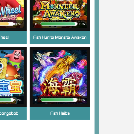
86%
RTP
95%
heel
Fish Hunter Monster Awaken
93%
RTP
90%
Spongebob
Fish Haiba