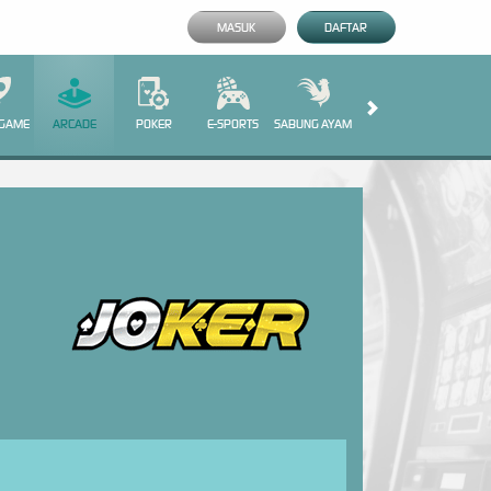
MASUK
DAFTAR
 GAME
ARCADE
POKER
E-SPORTS
SABUNG AYAM
PROMOSI