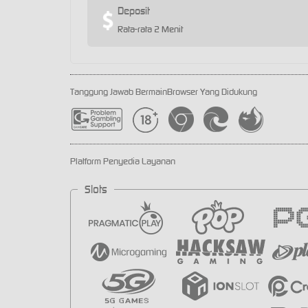
Deposit
Rata-rata 2 Menit
Tanggung Jawab Bermain
Browser Yang Didukung
Platform Penyedia Layanan
Slots