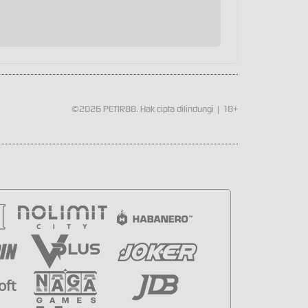
©2026 PETIR88. Hak cipta dilindungi | 18+