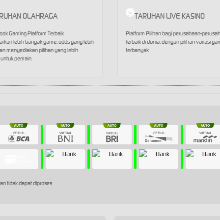
RUHAN OLAHRAGA
TARUHAN LIVE KASINO
ook Gaming Platform Terbaik
Platform Pilihan bagi perusahaan-perusa
kan lebih banyak game, odds yang lebih
terbaik di dunia, dengan pilihan variasi g
 dan menyediakan pilihan yang lebih
terbanyak
untuk pemain.
an tidak dapat diproses