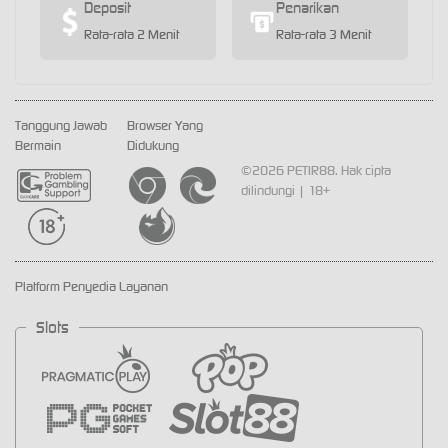
Deposit
Penarikan
Rata-rata 2 Menit
Rata-rata 3 Menit
Tanggung Jawab
Browser Yang
Bermain
Didukung
©2026 PETIR88. Hak cipta
dilindungi | 18+
Platform Penyedia Layanan
Slots