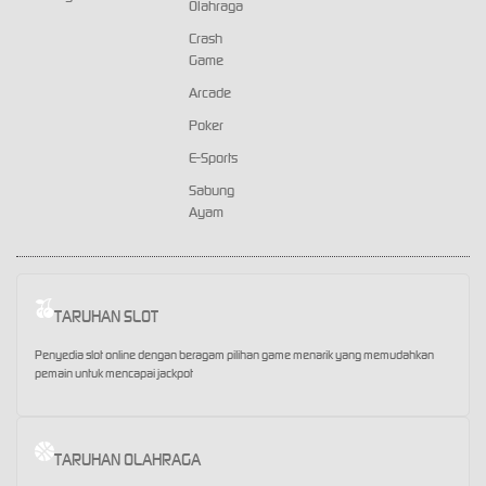
Olahraga
Crash
Game
Arcade
Poker
E-Sports
Sabung
Ayam
TARUHAN SLOT
Penyedia slot online dengan beragam pilihan game menarik yang memudahkan
pemain untuk mencapai jackpot
TARUHAN OLAHRAGA