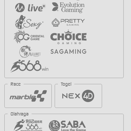
Race
Togel
Olahraga