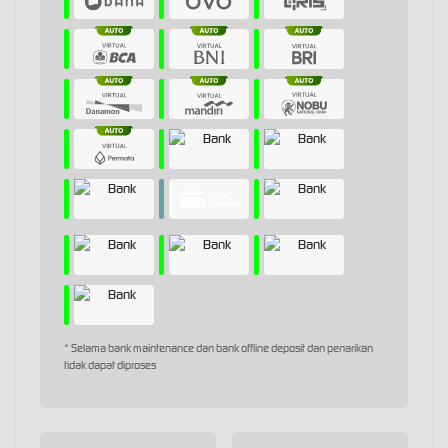
* Selama bank maintenance dan bank offline deposit dan penarikan
tidak dapat diproses