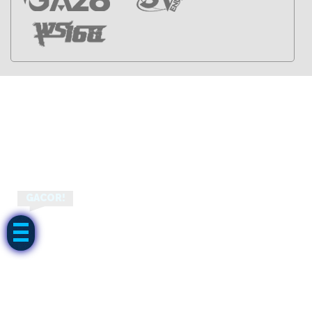
GACOR!