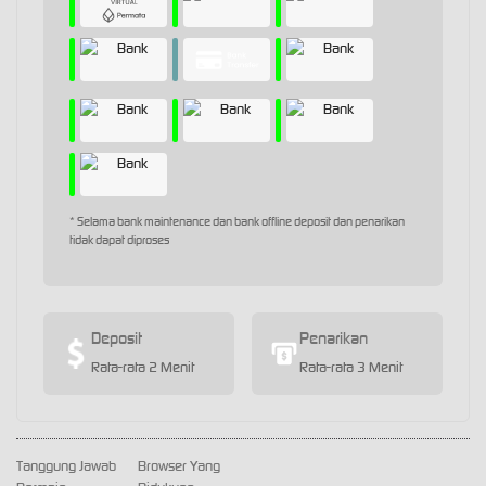
* Selama bank maintenance dan bank offline deposit dan penarikan
tidak dapat diproses
Deposit
Penarikan
Rata-rata 2 Menit
Rata-rata 3 Menit
Tanggung Jawab
Browser Yang