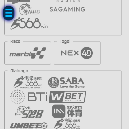
Race
Togel
Olahraga