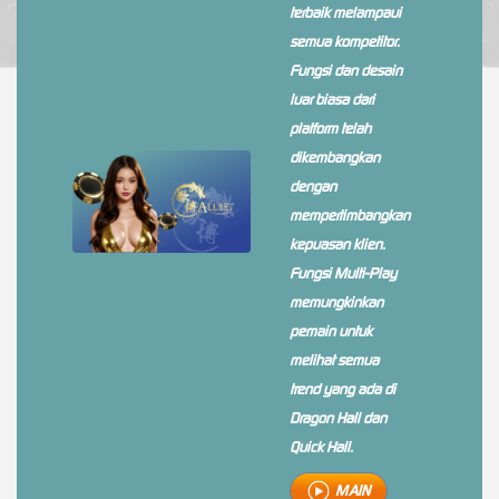
terbaik melampaui
semua kompetitor.
Fungsi dan desain
luar biasa dari
platform telah
dikembangkan
dengan
mempertimbangkan
kepuasan klien.
Fungsi Multi-Play
memungkinkan
pemain untuk
melihat semua
trend yang ada di
Dragon Hall dan
Quick Hall.
MAIN