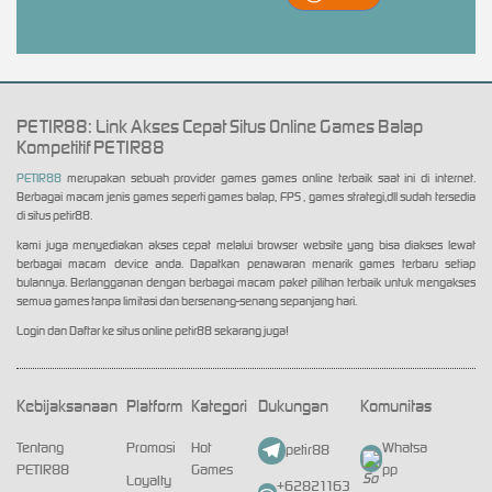
PETIR88: Link Akses Cepat Situs Online Games Balap
Kompetitif PETIR88
PETIR88
merupakan sebuah provider games games online terbaik saat ini di internet.
Berbagai macam jenis games seperti games balap, FPS , games strategi,dll sudah tersedia
di situs petir88.
kami juga menyediakan akses cepat melalui browser website yang bisa diakses lewat
berbagai macam device anda. Dapatkan penawaran menarik games terbaru setiap
bulannya. Berlangganan dengan berbagai macam paket pilihan terbaik untuk mengakses
semua games tanpa limitasi dan bersenang-senang sepanjang hari.
Login dan Daftar ke situs online petir88 sekarang juga!
Kebijaksanaan
Platform
Kategori
Dukungan
Komunitas
Tentang
Promosi
Hot
Whatsa
petir88
PETIR88
Games
pp
Loyalty
+62821163