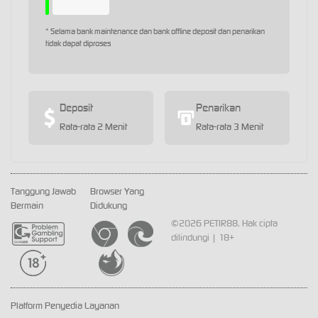
* Selama bank maintenance dan bank offline deposit dan penarikan
tidak dapat diproses
Deposit
Penarikan
Rata-rata 2 Menit
Rata-rata 3 Menit
Tanggung Jawab
Browser Yang
Bermain
Didukung
©2026 PETIR88. Hak cipta
dilindungi | 18+
Platform Penyedia Layanan