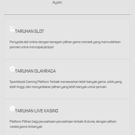
Ayam
TARUHAN SLOT
Penyedia slot online dengan beragam pilihan game menarik yang memudahkan
pemain untuk mencapai jackpot
TARUHAN OLAHRAGA
Sportsbook Gaming Platform Terbaik menawarkan lebih banyak game, odds yang
lebih tinggi, dan menyediakan pilihan yang lebih banyak untuk pemain.
TARUHAN LIVE KASINO
Platform Pilihan bagi perusahaan-perusahaan terbaik di dunia, dengan pilihan
variasi game terbanyak