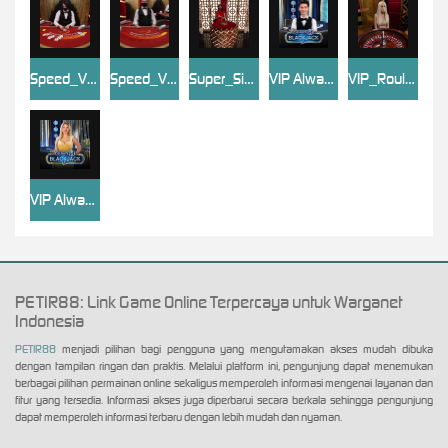
Speed_VIP_Blackjack_C
Speed_VIP_Blackjack_D
Super_Sic_Bo
VIP Always 6 Blackjack 2
VIP_Roulette
VIP Always 6 Blackjack 3
PETIR88: Link Game Online Terpercaya untuk Warganet
Indonesia
PETIR88
menjadi pilihan bagi pengguna yang mengutamakan akses mudah dibuka
dengan tampilan ringan dan praktis. Melalui platform ini, pengunjung dapat menemukan
berbagai pilihan permainan online sekaligus memperoleh informasi mengenai layanan dan
fitur yang tersedia. Informasi akses juga diperbarui secara berkala sehingga pengunjung
dapat memperoleh informasi terbaru dengan lebih mudah dan nyaman.