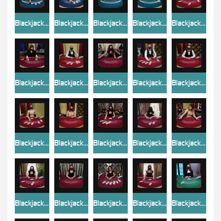
Blackjack_Silver_4
Blackjack_Silver_5
Blackjack_Silver_6
Blackjack_Silver_7
Blackjack_VIP_A
Blackjack_VIP_Alpha
Blackjack_VIP_B
Blackjack_VIP_Beta
Blackjack_VIP_C
Blackjack_VIP_D
Blackjack_VIP_E
Blackjack_VIP_G
Blackjack_VIP_Gamma
Blackjack_VIP_H
Blackjack_VIP_I
Blackjack_VIP_L
Blackjack_VIP_M
Blackjack_VIP_N
Blackjack_VIP_Q
Blackjack_VIP_x