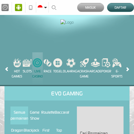
MASUK
DAFTAR
HOT
SLOTS
LIVE
RACE
TOGEL
OLAHRAGA
CRASH
ARCADE
POKER
E-
SABUN
GAMES
CASINO
GAME
SPORTS
AYAM
EVO GAMING
Semua
Game
Roulette
Baccarat
permainan
Show
Dragon
Blackjack
First
Top