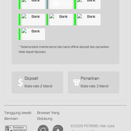
* Selama bank maintenance dan bank offline deposit dan penarikan
tidak dapat diproses
Deposit
Penarikan
Rata-rata 2 Menit
Rata-rata 3 Menit
Tanggung Jawab
Browser Yang
Bermain
Didukung
©2026 PETIR88. Hak cipta