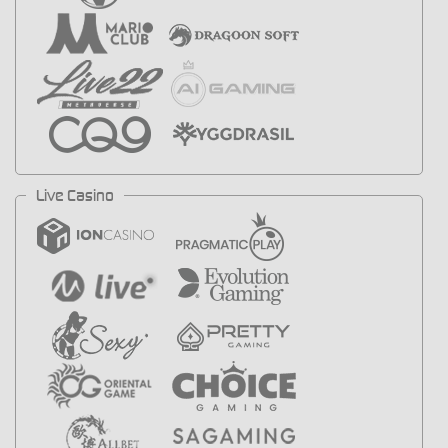
Live Casino