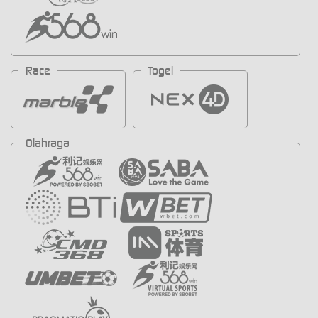
Race
Togel
Olahraga