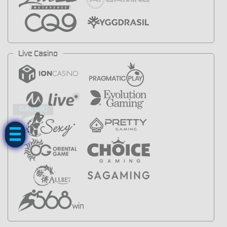
Live Casino
GACOR!