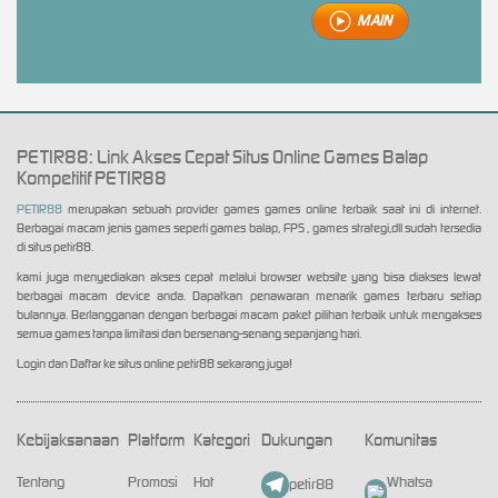
MAIN
PETIR88: Link Akses Cepat Situs Online Games Balap
Kompetitif PETIR88
PETIR88
merupakan sebuah provider games games online terbaik saat ini di internet.
Berbagai macam jenis games seperti games balap, FPS , games strategi,dll sudah tersedia
di situs petir88.
kami juga menyediakan akses cepat melalui browser website yang bisa diakses lewat
berbagai macam device anda. Dapatkan penawaran menarik games terbaru setiap
bulannya. Berlangganan dengan berbagai macam paket pilihan terbaik untuk mengakses
semua games tanpa limitasi dan bersenang-senang sepanjang hari.
Login dan Daftar ke situs online petir88 sekarang juga!
Kebijaksanaan
Platform
Kategori
Dukungan
Komunitas
Tentang
Promosi
Hot
Whatsa
petir88