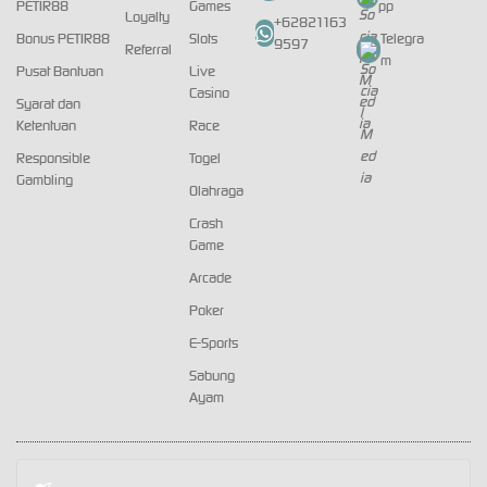
PETIR88
Games
pp
Loyalty
+62821163
Bonus PETIR88
Slots
Telegra
9597
Referral
m
Pusat Bantuan
Live
Casino
Syarat dan
Ketentuan
Race
Responsible
Togel
Gambling
Olahraga
Crash
Game
Arcade
Poker
E-Sports
Sabung
Ayam