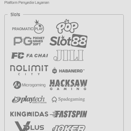
Platform Penyedia Layanan
Slots