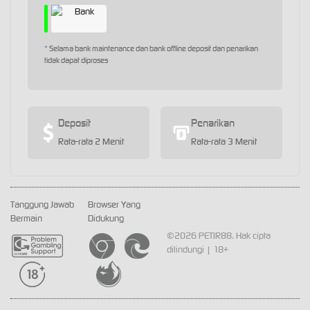
* Selama bank maintenance dan bank offline deposit dan penarikan
tidak dapat diproses
Deposit
Penarikan
Rata-rata 2 Menit
Rata-rata 3 Menit
Tanggung Jawab
Browser Yang
Bermain
Didukung
©2026 PETIR88. Hak cipta
dilindungi | 18+