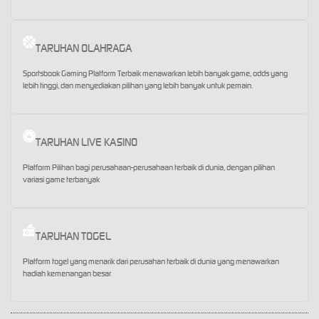
TARUHAN OLAHRAGA
Sportsbook Gaming Platform Terbaik menawarkan lebih banyak game, odds yang
lebih tinggi, dan menyediakan pilihan yang lebih banyak untuk pemain.
TARUHAN LIVE KASINO
Platform Pilihan bagi perusahaan-perusahaan terbaik di dunia, dengan pilihan
variasi game terbanyak
TARUHAN TOGEL
Platform togel yang menarik dari perusahan terbaik di dunia yang menawarkan
hadiah kemenangan besar