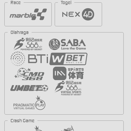
Race
Togel
Olahraga
Crash Game