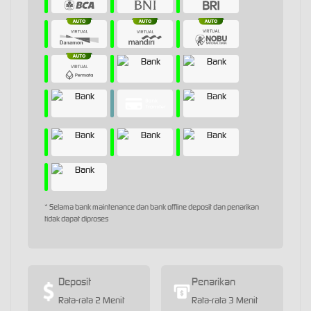
* Selama bank maintenance dan bank offline deposit dan penarikan
tidak dapat diproses
Deposit
Penarikan
Rata-rata 2 Menit
Rata-rata 3 Menit