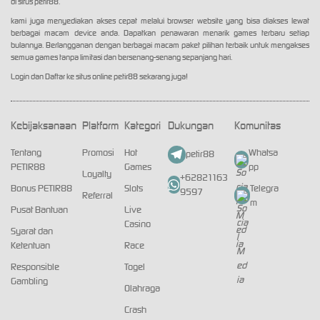
di situs petir88.
kami juga menyediakan akses cepat melalui browser website yang bisa diakses lewat
berbagai macam device anda. Dapatkan penawaran menarik games terbaru setiap
bulannya. Berlangganan dengan berbagai macam paket pilihan terbaik untuk mengakses
semua games tanpa limitasi dan bersenang-senang sepanjang hari.
Login dan Daftar ke situs online petir88 sekarang juga!
Kebijaksanaan
Platform
Kategori
Dukungan
Komunitas
Tentang
Promosi
Hot
Whatsa
petir88
PETIR88
Games
pp
Loyalty
+62821163
Bonus PETIR88
Slots
Telegra
9597
Referral
m
Pusat Bantuan
Live
Casino
Syarat dan
Ketentuan
Race
Responsible
Togel
Gambling
Olahraga
Crash