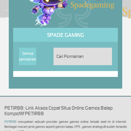
SPADE GAMING
Semua
permainan
PETIR88: Link Akses Cepat Situs Online Games Balap
Kompetitif PETIR88
PETIR88
merupakan sebuah provider games games online terbaik saat ini di internet.
Berbagai macam jenis games seperti games balap, FPS , games strategi,dll sudah tersedia