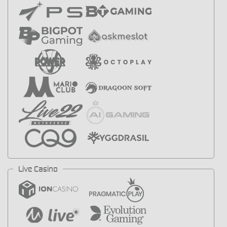
Live Casino