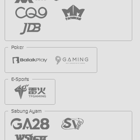
Poker
E-Sports
Sabung Ayam