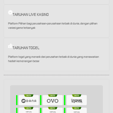
TARUHAN LIVE KASINO
Platform Pilihan bagi perusahaan-perusahaan terbaik di dunia, dengan pilihan
variasi game terbanyak
TARUHAN TOGEL
Platform togel yang menarik dari perusahan terbaik di dunia yang menawarkan
hadiah kemenangan besar