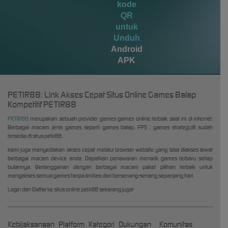
kode
QR
untuk
Unduh
Android
APK
PETIR88: Link Akses Cepat Situs Online Games Balap
Kompetitif PETIR88
PETIR88
merupakan sebuah provider games games online terbaik saat ini di internet.
Berbagai macam jenis games seperti games balap, FPS , games strategi,dll sudah
tersedia di situs petir88.
kami juga menyediakan akses cepat melalui browser website yang bisa diakses lewat
berbagai macam device anda. Dapatkan penawaran menarik games terbaru setiap
bulannya. Berlangganan dengan berbagai macam paket pilihan terbaik untuk
mengakses semua games tanpa limitasi dan bersenang-senang sepanjang hari.
Login dan Daftar ke situs online petir88 sekarang juga!
Kebijaksanaan
Platform
Kategori
Dukungan
Komunitas