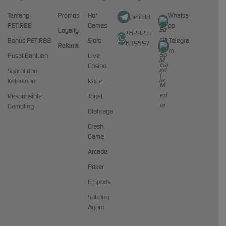
Tentang
Promosi
Hot
Whatsa
petir88
PETIR88
Games
pp
Loyalty
+628211
Bonus PETIR88
Slots
Telegra
639597
Referral
m
Pusat Bantuan
Live
Casino
Syarat dan
Ketentuan
Race
Responsible
Togel
Gambling
Olahraga
Crash
Game
Arcade
Poker
E-Sports
Sabung
Ayam