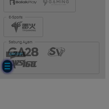
E-Sports
Sabung Ayam
GACOR!