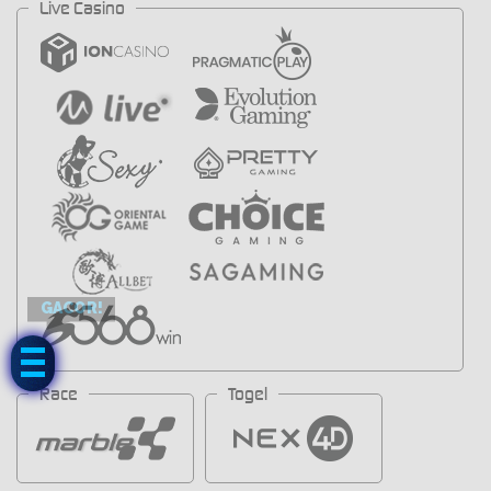
Live Casino
GACOR!
Race
Togel