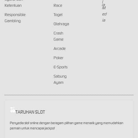
Ketentuan
Race
Responsible
Togel
Gambling
Olahraga
Crash
Game
Arcade
Poker
E-Sports
Sabung
Ayam
TARUHAN SLOT
Penyedia slot online dengan beragam pilihan game menarik yang memudahkan
pemain untuk mencapai jackpot