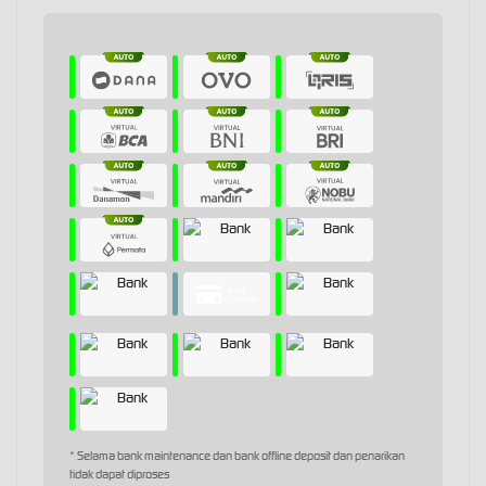
* Selama bank maintenance dan bank offline deposit dan penarikan
tidak dapat diproses