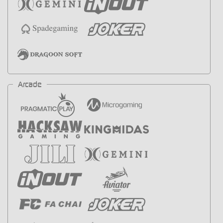
Arcade