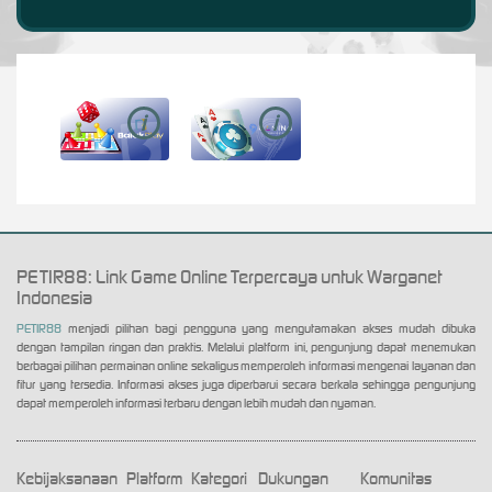
i
i
PETIR88: Link Game Online Terpercaya untuk Warganet
Indonesia
PETIR88
menjadi pilihan bagi pengguna yang mengutamakan akses mudah dibuka
dengan tampilan ringan dan praktis. Melalui platform ini, pengunjung dapat menemukan
berbagai pilihan permainan online sekaligus memperoleh informasi mengenai layanan dan
fitur yang tersedia. Informasi akses juga diperbarui secara berkala sehingga pengunjung
dapat memperoleh informasi terbaru dengan lebih mudah dan nyaman.
Kebijaksanaan
Platform
Kategori
Dukungan
Komunitas