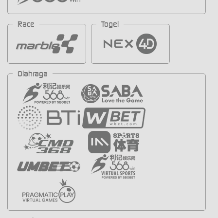
Race
Togel
Olahraga