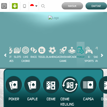
MASUK
DAFTAR
HOT
SLOTS
LIVE
RACE
TOGEL
OLAHRAGA
CRASH
ARCADE
POKER
E-
SABUNG
PR
GAMES
CASINO
GAME
SPORTS
AYAM
POKER
GAPLE
CEME
CEME
CAPSA
DOM
KELILING