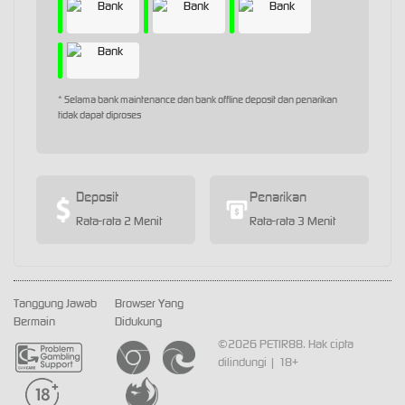
* Selama bank maintenance dan bank offline deposit dan penarikan
tidak dapat diproses
Deposit
Penarikan
Rata-rata 2 Menit
Rata-rata 3 Menit
Tanggung Jawab
Browser Yang
Bermain
Didukung
©2026 PETIR88. Hak cipta
dilindungi | 18+