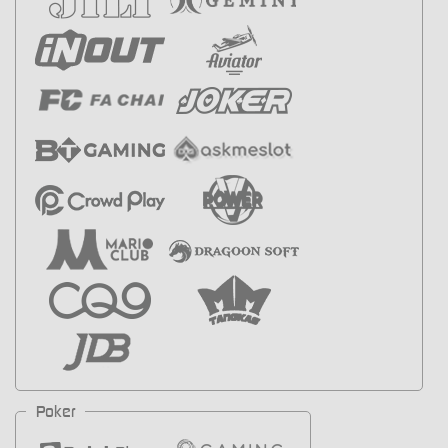
Poker