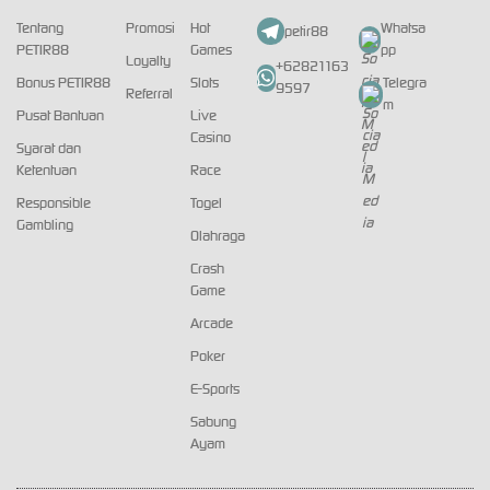
Tentang
Promosi
Hot
Whatsa
petir88
PETIR88
Games
pp
Loyalty
+62821163
Bonus PETIR88
Slots
Telegra
9597
Referral
m
Pusat Bantuan
Live
Casino
Syarat dan
Ketentuan
Race
Responsible
Togel
Gambling
Olahraga
Crash
Game
Arcade
Poker
E-Sports
Sabung
Ayam