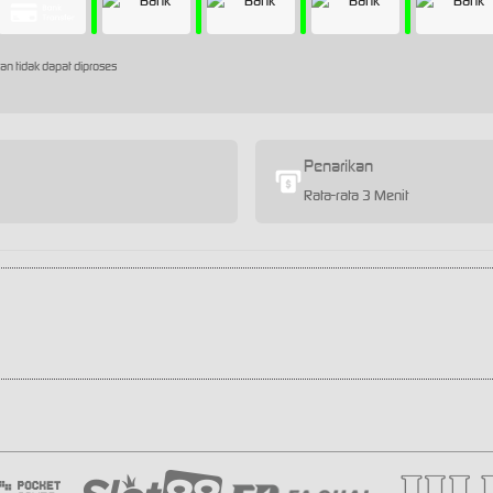
an tidak dapat diproses
Penarikan
Rata-rata 3 Menit