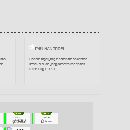
TARUHAN TOGEL
haan
Platform togel yang menarik dari perusahan
ame
terbaik di dunia yang menawarkan hadiah
kemenangan besar