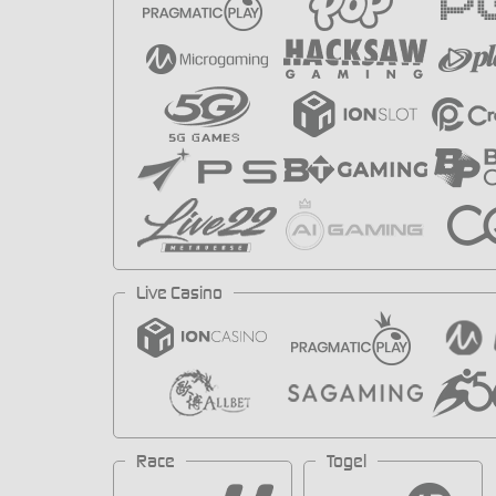
Live Casino
Race
Togel