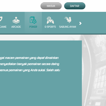
MASUK
DAFTAR
 GAME
ARCADE
POKER
E-SPORTS
SABUNG AYAM
PROMOSI
agai macam permainan yang dapat dimainkan
menyediakan banyak permainan secara daring
semua permainan yang Anda sukai. Salah satu