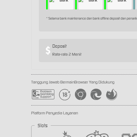
* Selama bank maintenance dan bank offline deposit dan penarik
Deposit
Rata-rata 2 Menit
Tanggung Jawab Bermain
Browser Yang Didukung
Platform Penyedia Layanan
Slots