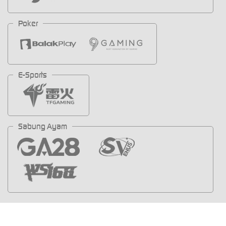
Poker
E-Sports
Sabung Ayam