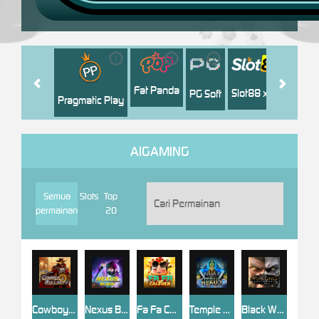
i
i
i
i
i
Facha
Fat Panda
Slot88 x PP
PG Soft
Pragmatic Play
AIGAMING
Semua
Slots
Top
permainan
20
Cowboy Bullseye
Nexus Blade
Fa Fa Caishen
Temple of Horus
Black WuKong