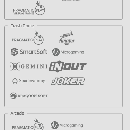
Crash Game
Arcade