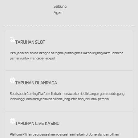
Sabung
Ayam
TARUHAN SLOT
Penyedia slot online dengan beragam pilihan game menarik yang memudahkan
pemain untuk mencapai jackpot
TARUHAN OLAHRAGA
Sportsbook Gaming Platform Terbaik menawarkan lebih banyak game, odds yang
lebih tinggi, dan menyediakan pilihan yang lebih banyak untuk pemain.
TARUHAN LIVE KASINO
Platform Pilihan bagi perusahaan-perusahaan terbaik di dunia, dengan pilihan