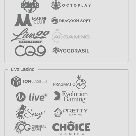
Live Casino