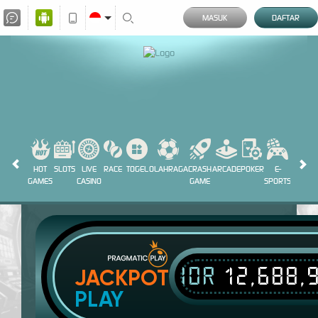
MASUK
DAFTAR
HOT
SLOTS
LIVE
RACE
TOGEL
OLAHRAGA
CRASH
ARCADE
POKER
E-
SABUN
GAMES
CASINO
GAME
SPORTS
AYAM
IDR
12,688,
JACKPOT
PLAY