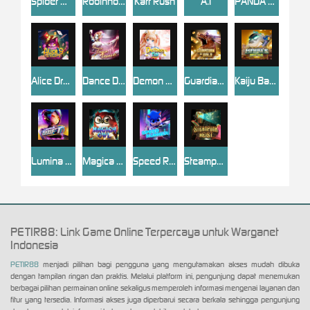
Spider Woman
Robinhood Quest
Kart Rush
A.I
PANDA BLESSING
Alice Dream
Dance Dance Dance
Demon Fox
Guardian of Gold
Kaiju Battle
Lumina Drift
Magica Owl
Speed Runner
Steampunk Heist
PETIR88: Link Game Online Terpercaya untuk Warganet
Indonesia
PETIR88
menjadi pilihan bagi pengguna yang mengutamakan akses mudah dibuka
dengan tampilan ringan dan praktis. Melalui platform ini, pengunjung dapat menemukan
berbagai pilihan permainan online sekaligus memperoleh informasi mengenai layanan dan
fitur yang tersedia. Informasi akses juga diperbarui secara berkala sehingga pengunjung