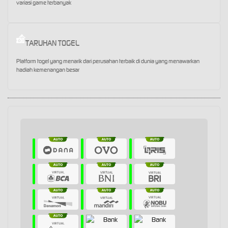
variasi game terbanyak
TARUHAN TOGEL
Platform togel yang menarik dari perusahan terbaik di dunia yang menawarkan
hadiah kemenangan besar