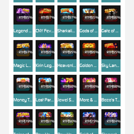
RTP
95%
RTP
97%
RTP
97%
RTP
95%
RTP
96%
Legend of King Kong
CNY Fever
Sharkalicious
Gods of Asgard
Gate of Ninja
RTP
97%
RTP
95%
RTP
95%
RTP
95%
RTP
95%
Magic Lamp Carnival
Kirin Legends
Heavenly Fortune
Golden Lion
Sky Lantern
RTP
96%
RTP
98%
RTP
98%
RTP
98%
RTP
98%
Money Tree Slot
Lost Paradise 2
Jewel Space
More & More Love
Bozo's Trick
RTP
79%
RTP
91%
RTP
90%
RTP
79%
RTP
84%