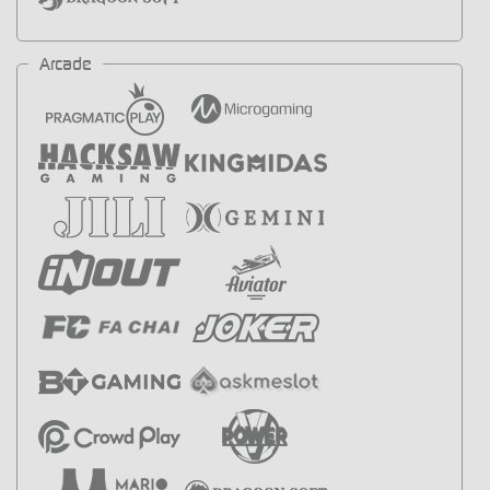
Arcade