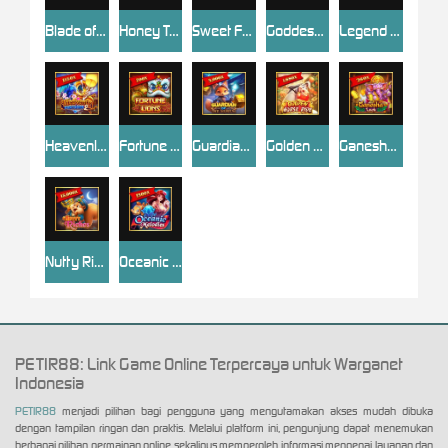
Blade of Fortune
Honey Trap
Sweet Frenzy
Goddess Of Egypt
Legend of Nian
Heavenly Fortunes 2
Fortune Lions
Guardian of the Museum
Golden Horse Ride
Ganesha Luck
Nutty Riches
Oceanic Melodies
PETIR88: Link Game Online Terpercaya untuk Warganet
Indonesia
PETIR88
menjadi pilihan bagi pengguna yang mengutamakan akses mudah dibuka
dengan tampilan ringan dan praktis. Melalui platform ini, pengunjung dapat menemukan
berbagai pilihan permainan online sekaligus memperoleh informasi mengenai layanan dan