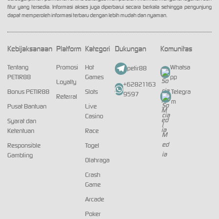
fitur yang tersedia. Informasi akses juga diperbarui secara berkala sehingga pengunjung
dapat memperoleh informasi terbaru dengan lebih mudah dan nyaman.
Kebijaksanaan
Platform
Kategori
Dukungan
Komunitas
Tentang
Promosi
Hot
Whatsa
petir88
PETIR88
Games
pp
Loyalty
+62821163
Bonus PETIR88
Slots
Telegra
9597
Referral
m
Pusat Bantuan
Live
Casino
Syarat dan
Ketentuan
Race
Responsible
Togel
Gambling
Olahraga
Crash
Game
Arcade
Poker