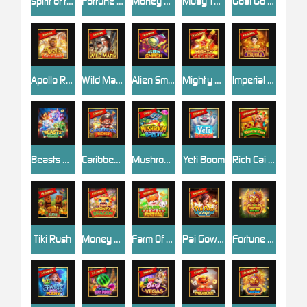
Spirit of the Sea
Fortune Jewels III
Money Empire
Muay Thai Fighter
Goal Go Win
Apollo Ray of Luck
Wild Mafia
Alien Smash
Mighty Sevens
Imperial Majesty
Beasts Of Luck
Caribbean Riches
Mushroom Bandit
Yeti Boom
Rich Cai Shen
Tiki Rush
Money Dragon
Farm Of Fortune
Pai Gow Ways
Fortune Jewels I