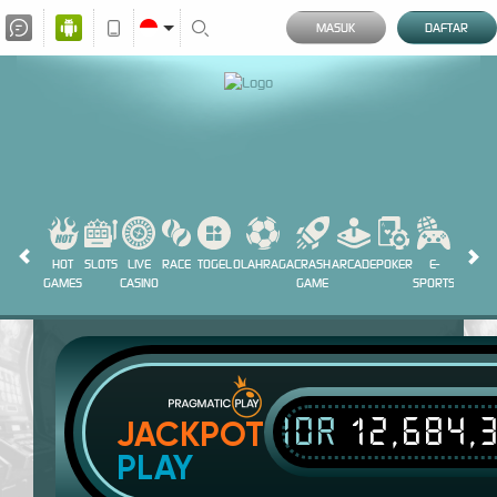
MASUK
DAFTAR
HOT
SLOTS
LIVE
RACE
TOGEL
OLAHRAGA
CRASH
ARCADE
POKER
E-
SABUN
GAMES
CASINO
GAME
SPORTS
AYAM
IDR
12,684,
JACKPOT
PLAY