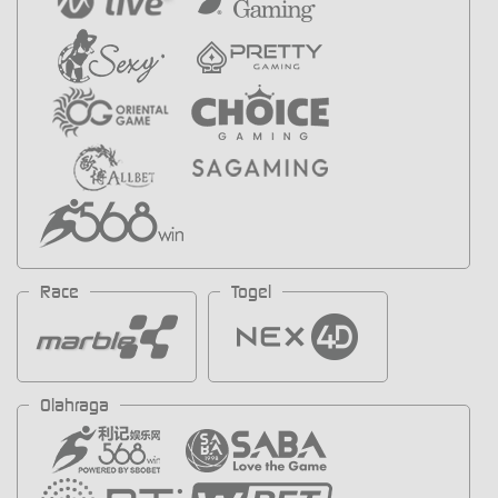
Race
Togel
Olahraga