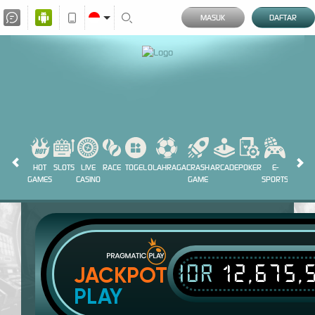
MASUK
DAFTAR
HOT
SLOTS
LIVE
RACE
TOGEL
OLAHRAGA
CRASH
ARCADE
POKER
E-
SABUN
GAMES
CASINO
GAME
SPORTS
AYAM
IDR
12,675,
JACKPOT
PLAY