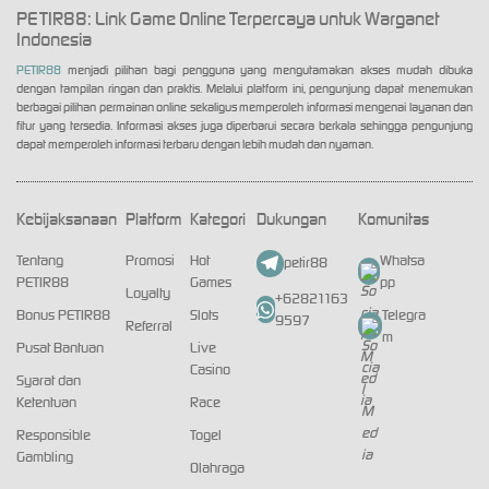
PETIR88: Link Game Online Terpercaya untuk Warganet
Indonesia
PETIR88
menjadi pilihan bagi pengguna yang mengutamakan akses mudah dibuka
dengan tampilan ringan dan praktis. Melalui platform ini, pengunjung dapat menemukan
berbagai pilihan permainan online sekaligus memperoleh informasi mengenai layanan dan
fitur yang tersedia. Informasi akses juga diperbarui secara berkala sehingga pengunjung
dapat memperoleh informasi terbaru dengan lebih mudah dan nyaman.
Kebijaksanaan
Platform
Kategori
Dukungan
Komunitas
Tentang
Promosi
Hot
Whatsa
petir88
PETIR88
Games
pp
Loyalty
+62821163
Bonus PETIR88
Slots
Telegra
9597
Referral
m
Pusat Bantuan
Live
Casino
Syarat dan
Ketentuan
Race
Responsible
Togel
Gambling
Olahraga