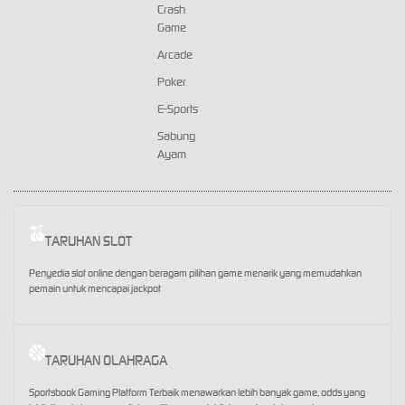
Crash
Game
Arcade
Poker
E-Sports
Sabung
Ayam
TARUHAN SLOT
Penyedia slot online dengan beragam pilihan game menarik yang memudahkan
pemain untuk mencapai jackpot
TARUHAN OLAHRAGA
Sportsbook Gaming Platform Terbaik menawarkan lebih banyak game, odds yang