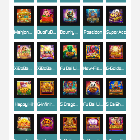
Mahjong Hit 2+
DuoFuDuoCai
Bounty Loki
Poseidon
Super Ace
XiBoBa Hit
XiBoBa Hit2
Fu Dai Lian Lian-Dragon
New-Fishing Hunter
G-GoldenDrum
Happy Hit
G-InfiniteTreasure
5 Dragons(H5)
Fu Dai Lian Lian-Panda
5 CaiShen(H5)