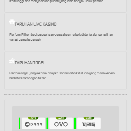
lebih tinggi, dan menyediakan pilihan yang lebih banyak untuk pemain.
TARUHAN LIVE KASINO
Platform Pilihan bagi perusahaan-perusahaan terbaik di dunia, dengan pilihan
variasi game terbanyak
TARUHAN TOGEL
Platform togel yang menarik dari perusahan terbaik di dunia yang menawarkan
hadiah kemenangan besar