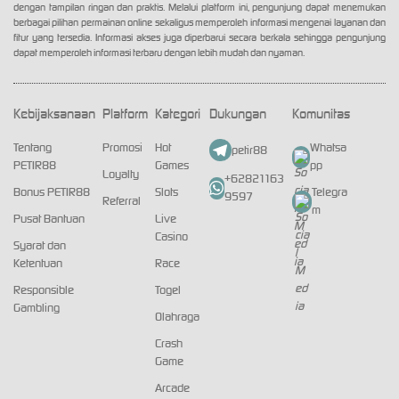
dengan tampilan ringan dan praktis. Melalui platform ini, pengunjung dapat menemukan
berbagai pilihan permainan online sekaligus memperoleh informasi mengenai layanan dan
fitur yang tersedia. Informasi akses juga diperbarui secara berkala sehingga pengunjung
dapat memperoleh informasi terbaru dengan lebih mudah dan nyaman.
Kebijaksanaan
Platform
Kategori
Dukungan
Komunitas
Tentang
Promosi
Hot
Whatsa
petir88
PETIR88
Games
pp
Loyalty
+62821163
Bonus PETIR88
Slots
Telegra
9597
Referral
m
Pusat Bantuan
Live
Casino
Syarat dan
Ketentuan
Race
Responsible
Togel
Gambling
Olahraga
Crash
Game
Arcade