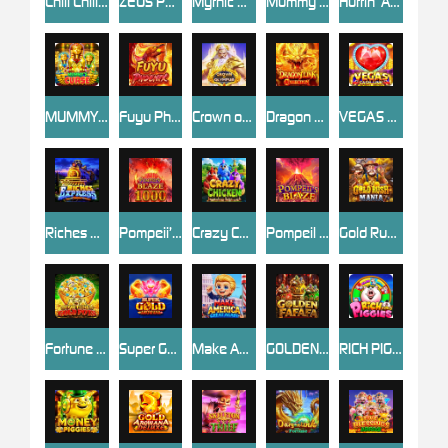
Chili Chili Hot
ZEUS POWER
Mythic Gems: Five Realms
Mummy’s Treasure Quest 2
Huffin’ And Puffin’ Ultra Wheel
MUMMY'S CURSE
Fuyu Phoenix
Crown of Olympus
Dragon Link Collection
VEGAS CASH LINK
Riches Express
Pompeii’s Blaze 1000
Crazy Chicken
Pompeil Blaze
Gold Rush Mania
Fortune Gold Pots
Super Gold Arowana
Make America Great Again
GOLDEN FAFAFA
RICH PIGGIES WORLD