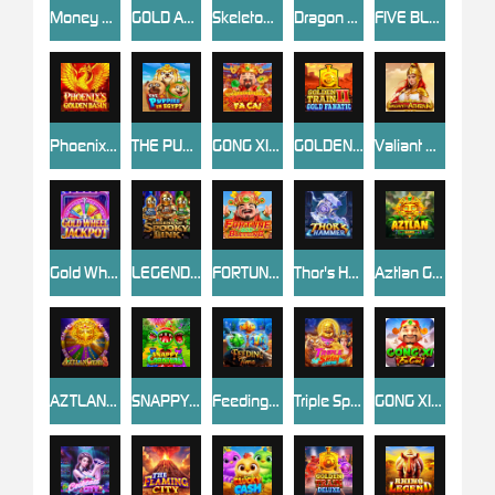
Money Piggies
GOLD AROWANA
Skeleton Thief
Dragon Link Fortune
FIVE BLESSINGS ARRIVE
Phoenix's Golden Basin
THE PUPPIES IN EGYPT
GONG XI FA CAI
GOLDEN TRAIN 2
Valiant of Athena
Gold Wheel Jackpot
LEGEND OF SPOOKY LINK
FORTUNE GOD BLESSING
Thor's Hammer
Aztlan Gems
AZTLAN GEMS2
SNAPPY CARNIVAL
Feeding Time
Triple Spin Xtreme
GONG XI FA CAI