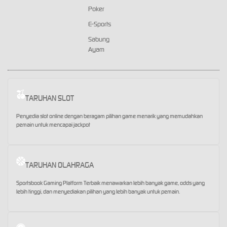
Poker
E-Sports
Sabung
Ayam
TARUHAN SLOT
Penyedia slot online dengan beragam pilihan game menarik yang memudahkan
pemain untuk mencapai jackpot
TARUHAN OLAHRAGA
Sportsbook Gaming Platform Terbaik menawarkan lebih banyak game, odds yang
lebih tinggi, dan menyediakan pilihan yang lebih banyak untuk pemain.