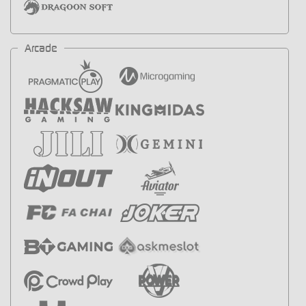
Arcade