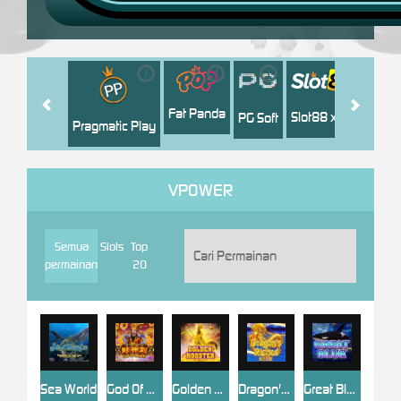
i
i
i
i
i
Facha
Fat Panda
Slot88 x PP
PG Soft
Pragmatic Play
VPOWER
Semua
Slots
Top
permainan
20
Sea World
God Of Wealth
Golden Rooster
Dragon's Riches
Great Blue