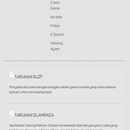
Crash
Game
Arcade
Poker
E-Sports
Sabung
Ayam
TARUHAN SLOT
Penyedia slot online dengan beragam pilihan game menarik yang memudahkan
pemain untuk mencapai jackpot
TARUHAN OLAHRAGA
Sportsbook Gaming Platform Terbaik menawarkan lebih banyak game, odds yang