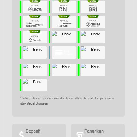
* Selama bank maintenance dan bank offline deposit dan penarikan
tidak dapat diproses
Deposit
Penarikan