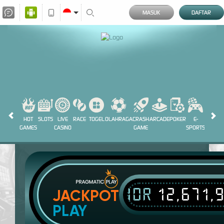
MASUK
DAFTAR
HOT
SLOTS
LIVE
RACE
TOGEL
OLAHRAGA
CRASH
ARCADE
POKER
E-
SABUN
GAMES
CASINO
GAME
SPORTS
AYAM
IDR
12,671,
JACKPOT
PLAY