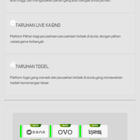
lebih tinggi, dan menyediakan pilihan yang lebih banyak untuk pemain.
TARUHAN LIVE KASINO
Platform Pilihan bagi perusahaan-perusahaan terbaik di dunia, dengan pilihan
variasi game terbanyak
TARUHAN TOGEL
Platform togel yang menarik dari perusahan terbaik di dunia yang menawarkan
hadiah kemenangan besar