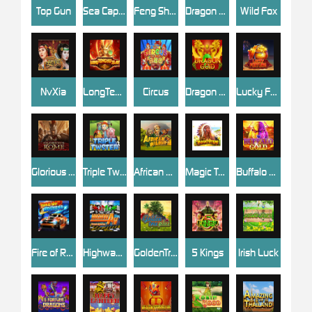
Top Gun
Sea Captain
Feng Shen
Dragon City
Wild Fox
NvXia
LongTengHuXiao2
Circus
Dragon Gold
Lucky Fortune
Glorious Rome
Triple Twister
African Wildlife
Magic Totem
Buffalo Gold
Fire of Route 66
Highway King
GoldenTree
5 Kings
Irish Luck