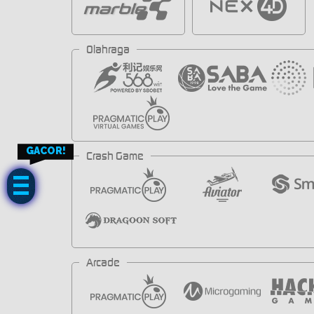
Olahraga
GACOR!
Crash Game
Arcade