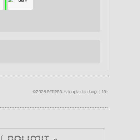
©2026 PETIR88. Hak cipta dilindungi | 18+