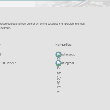
ukan berbagai pilihan permainan online sekaligus memperoleh informasi
n nyaman.
n
Komunitas
88
Whatsapp
211639597
Telegram