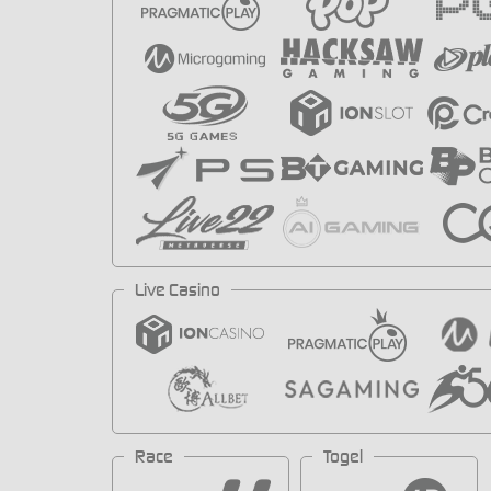
Live Casino
Race
Togel