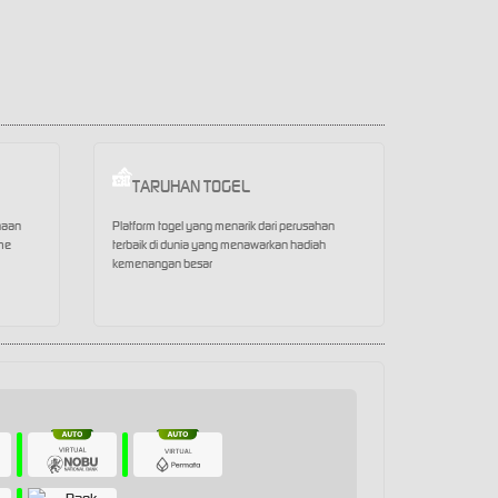
TARUHAN TOGEL
haan
Platform togel yang menarik dari perusahan
ame
terbaik di dunia yang menawarkan hadiah
kemenangan besar