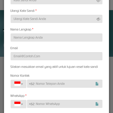
WUKONG - BLACK SCATTER
DJ BOOM BOOM
POKER WIN
Ulangi Kata Sandi
UNDUH
PETIR88 APP
Nikmati berbagai permainan dalam satu
genggaman
Nama Lengkap
UNDUH
Email
PANDUAN INSTALASI
PETIR88: Link Akses Cepat Situs Online Games Balap
Silakan masukkan email yang aktif untuk tujuan reset kata sandi
Kompetitif PETIR88
Nomor Kontak
PETIR88
merupakan sebuah provider games games online terbaik saat ini di internet.
+62
Berbagai macam jenis games seperti games balap, FPS , games strategi,dll sudah tersedia
di situs petir88.
WhatsApp
kami juga menyediakan akses cepat melalui browser website yang bisa diakses lewat
berbagai macam device anda. Dapatkan penawaran menarik games terbaru setiap
+62
bulannya. Berlangganan dengan berbagai macam paket pilihan terbaik untuk mengakses