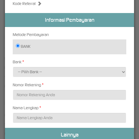
semua games tanpa limitasi dan bersenang-senang sepanjang hari.
Kode Referral
Login dan Daftar ke situs online petir88 sekarang juga!
Informasi Pembayaran
Metode Pembayaran
Kebijaksanaan
Platform
BANK
Tentang PETIR88
Promosi
Bonus PETIR88
Loyalty
Bank
Pusat Bantuan
Referral
Syarat dan Ketentuan
Nomor Rekening
Responsible Gambling
Kategori
Dukungan
Nama Lengkap
Hot Games
petir88
Slots
+628211639597
Lainnya
Live Casino