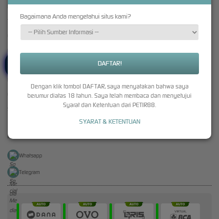
Race
Bagaimana Anda mengetahui situs kami?
Togel
Olahraga
GACOR!
Crash Game
Arcade
Poker
Dengan klik tombol DAFTAR, saya menyatakan bahwa saya
E-Sports
berumur diatas 18 tahun. Saya telah membaca dan menyetujui
Syarat dan Ketentuan dari PETIR88.
Sabung Ayam
SYARAT & KETENTUAN
Komunitas
Whatsapp
Telegram