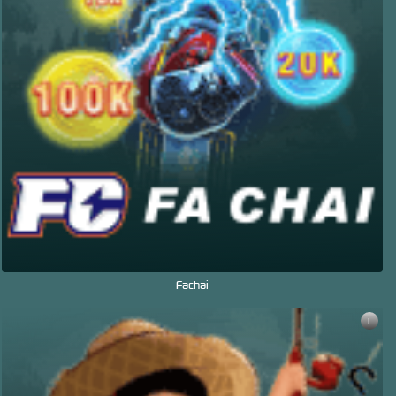
Fachai
i