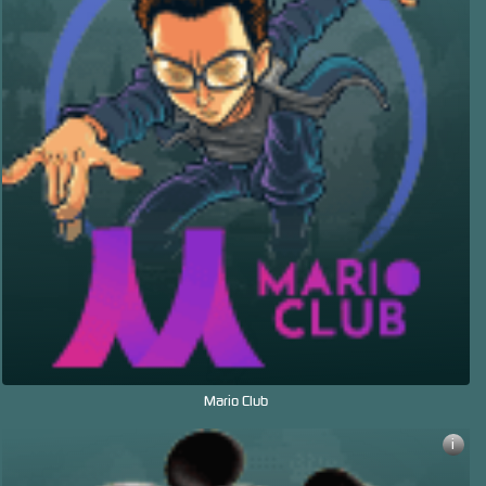
Mario Club
i