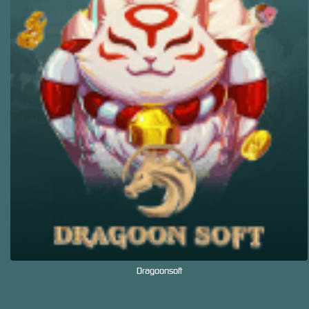
Dragoonsoft