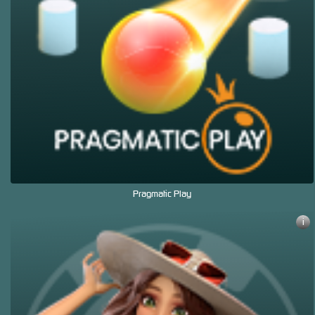
Pragmatic Play
i