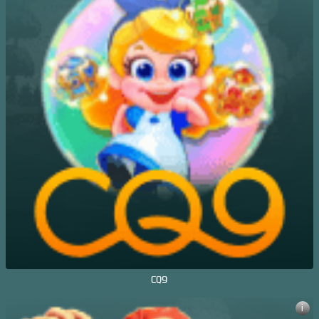
CQ9
i