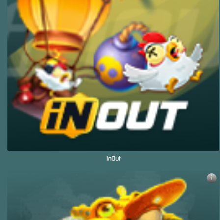
InOut
i