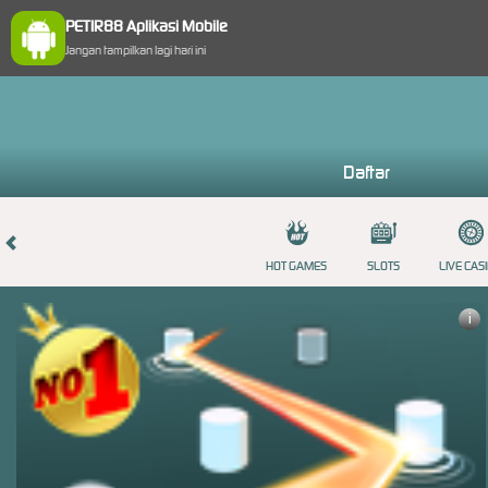
PETIR88 Aplikasi Mobile
Jangan tampilkan lagi hari ini
Daftar
HOT GAMES
SLOTS
LIVE CAS
i