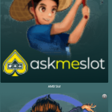
AMB Slot
i