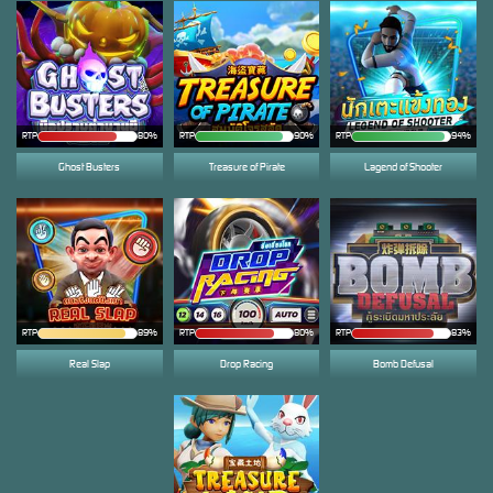
RTP
80%
RTP
90%
RTP
94%
Ghost Busters
Treasure of Pirate
Lagend of Shooter
RTP
89%
RTP
80%
RTP
83%
Real Slap
Drop Racing
Bomb Defusal