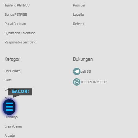
Tentang PETIR88
Promosi
Bonus PETIR88
Loyalty
Pusat Bantuan
Referral
Syarat dan Ketentuan
Responsible Gambling
Kategori
Dukungan
Hot Games
petir88
Slots
+628211639597
Live Casino
GACOR!
Race
Togel
Olahraga
Crash Game
Arcade