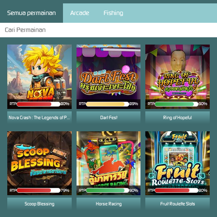
Semua permainan
Arcade
Fishing
RTP
80%
RTP
89%
RTP
90%
Nova Crash : The Legends of Power
Dart Fest
Ring of Hopeful
RTP
79%
RTP
90%
RTP
80%
Scoop Blessing
Horse Racing
Fruit Roulette Slots