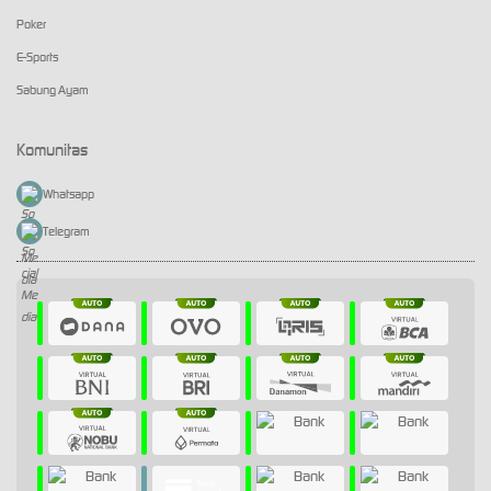
Poker
E-Sports
Sabung Ayam
Komunitas
Whatsapp
Telegram