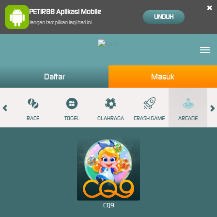
×
PETIR88 Aplikasi Mobile
UNDUH
Jangan tampilkan lagi hari ini
Daftar
Masuk
SINO
RACE
TOGEL
OLAHRAGA
CRASH GAME
ARCADE
CQ9