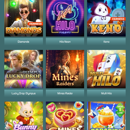
Diamonds
Hilo Neon
Keno
Lucky Drop-Olympus
Mines Raider
Multi Hilo