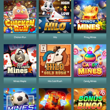
Chicken Run
Hilo
Pinoy Mines
Mines Maple
Hilo Gold Rush
Candy Mines