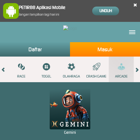
×
PETIR88 Aplikasi Mobile
UNDUH
Jangan tampilkan lagi hari ini
Daftar
Masuk
SINO
RACE
TOGEL
OLAHRAGA
CRASH GAME
ARCADE
Gemini