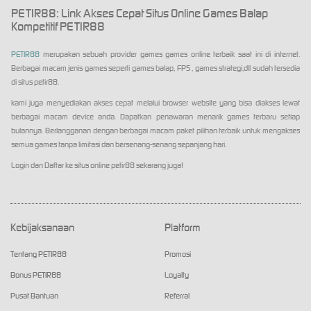
PETIR88: Link Akses Cepat Situs Online Games Balap
Kompetitif PETIR88
PETIR88
merupakan sebuah provider games games online terbaik saat ini di internet.
Berbagai macam jenis games seperti games balap, FPS , games strategi,dll sudah tersedia
di situs petir88.
kami juga menyediakan akses cepat melalui browser website yang bisa diakses lewat
berbagai macam device anda. Dapatkan penawaran menarik games terbaru setiap
bulannya. Berlangganan dengan berbagai macam paket pilihan terbaik untuk mengakses
semua games tanpa limitasi dan bersenang-senang sepanjang hari.
Login dan Daftar ke situs online petir88 sekarang juga!
Kebijaksanaan
Platform
Tentang PETIR88
Promosi
Bonus PETIR88
Loyalty
Pusat Bantuan
Referral