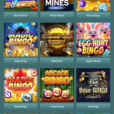
Mines Soccer
Mines Classic
Bonus Bingo
Magic Bingo
Steampunk
EggHunt Bingo
Maple Bingo
Arcade Bingo
Odin Bingo