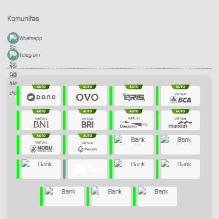
Komunitas
Whatsapp
Telegram