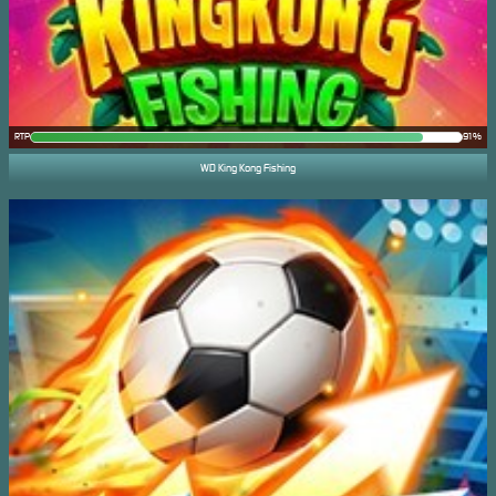
RTP
91%
WD King Kong Fishing