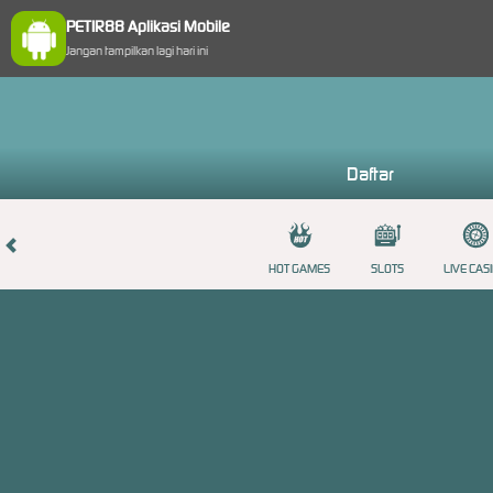
PETIR88 Aplikasi Mobile
Jangan tampilkan lagi hari ini
Daftar
HOT GAMES
SLOTS
LIVE CAS