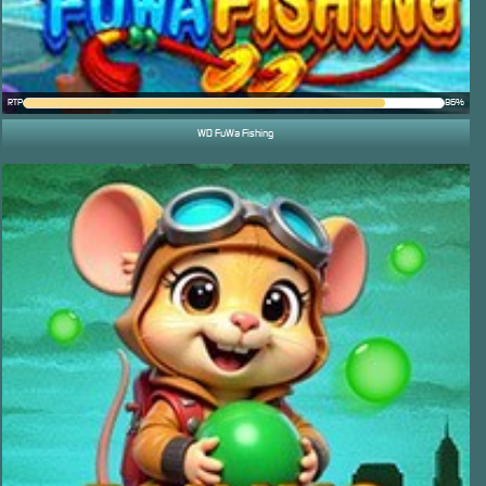
RTP
86%
WD FuWa Fishing