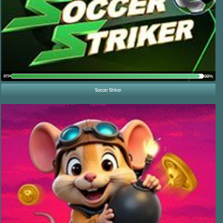
RTP
98%
Soccer Striker