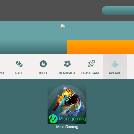
INO
RACE
TOGEL
OLAHRAGA
CRASH GAME
ARCADE
MicroGaming