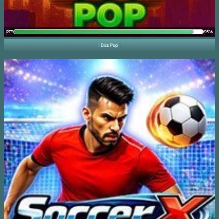
RTP
95%
Dice Pop