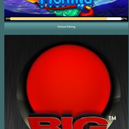
RTP
87%
Fortune Fishing