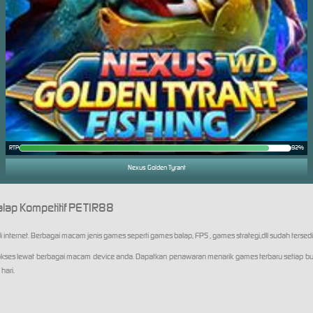
RTP
92%
Nexus Golden Tyrant
alap Kompetitif PETIR88
nternet. Berbagai macam jenis games seperti games balap, FPS , games strategi,dll sudah tersedia 
iakses lewat berbagai macam device anda. Dapatkan penawaran menarik games terbaru setiap bu
hari.