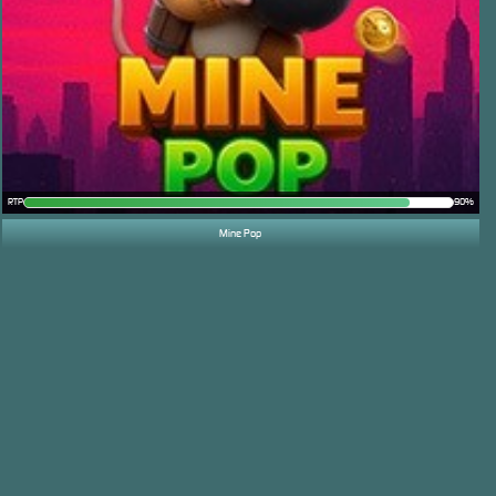
RTP
90%
Mine Pop