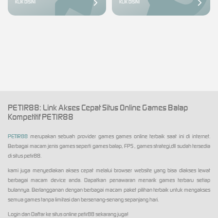
KLIK DISINI
KLIK DISINI
PETIR88: Link Akses Cepat Situs Online Games Balap
Kompetitif PETIR88
PETIR88
merupakan sebuah provider games games online terbaik saat ini di internet.
Berbagai macam jenis games seperti games balap, FPS , games strategi,dll sudah tersedia
di situs petir88.
kami juga menyediakan akses cepat melalui browser website yang bisa diakses lewat
berbagai macam device anda. Dapatkan penawaran menarik games terbaru setiap
bulannya. Berlangganan dengan berbagai macam paket pilihan terbaik untuk mengakses
semua games tanpa limitasi dan bersenang-senang sepanjang hari.
Login dan Daftar ke situs online petir88 sekarang juga!