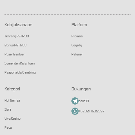
Kebijaksanaan
Platform
Tentang PETIR88
Promosi
Bonus PETIR88
Loyalty
Pusat Bantuan
Referral
Syarat dan Ketentuan
Responsible Gambling
Kategori
Dukungan
Hot Games
petir88
Slots
+628211639597
Live Casino
Race