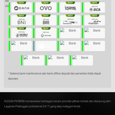
* Selama bank maintenance dan bank offline deposit dan penarikan tidak dapat
diproses
©2026 PETIR88 menawarkan berbagai macam provider pilihan terbaik dan didukung oleh
Layanan Pelanggan profesional 24/7 yang siap melayani Anda.