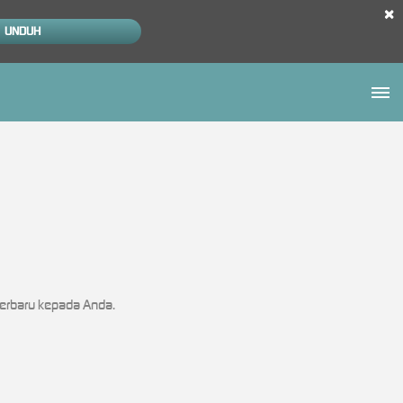
×
UNDUH
terbaru kepada Anda.