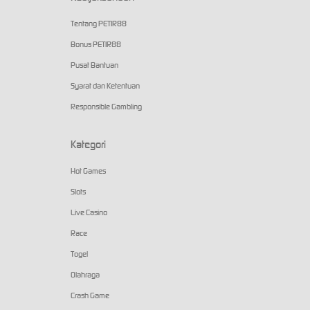
Tentang PETIR88
Bonus PETIR88
Pusat Bantuan
Syarat dan Ketentuan
Responsible Gambling
Kategori
Hot Games
Slots
Live Casino
Race
Togel
Olahraga
Crash Game