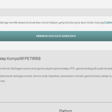
idak lagi memiliki akses ke email atau nomor telepon yang terhubung ke akun Anda, hubungi
Custom
alap Kompetitif PETIR88
nternet. Berbagai macam jenis games seperti games balap, FPS , games strategi,dll sudah tersedia 
iakses lewat berbagai macam device anda. Dapatkan penawaran menarik games terbaru setiap bu
hari.
Platform