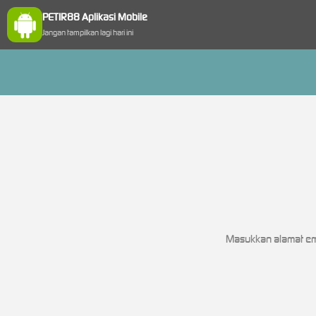
PETIR88 Aplikasi Mobile
Jangan tampilkan lagi hari ini
Masukkan alamat ema