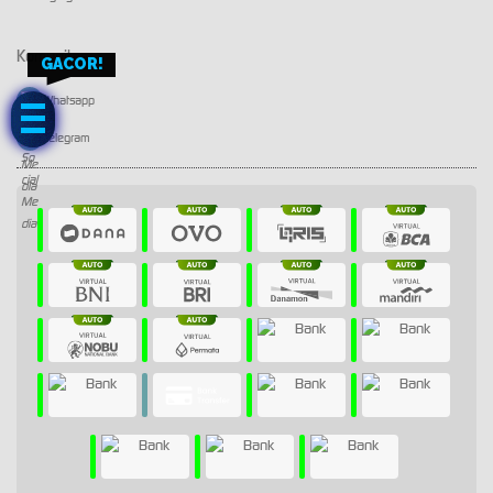
Komunitas
GACOR!
Whatsapp
Telegram