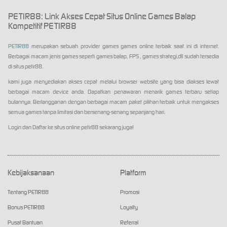
PETIR88: Link Akses Cepat Situs Online Games Balap
Kompetitif PETIR88
PETIR88
merupakan sebuah provider games games online terbaik saat ini di internet.
Berbagai macam jenis games seperti games balap, FPS , games strategi,dll sudah tersedia
di situs petir88.
kami juga menyediakan akses cepat melalui browser website yang bisa diakses lewat
berbagai macam device anda. Dapatkan penawaran menarik games terbaru setiap
bulannya. Berlangganan dengan berbagai macam paket pilihan terbaik untuk mengakses
semua games tanpa limitasi dan bersenang-senang sepanjang hari.
Login dan Daftar ke situs online petir88 sekarang juga!
Kebijaksanaan
Platform
Tentang PETIR88
Promosi
Bonus PETIR88
Loyalty
Pusat Bantuan
Referral