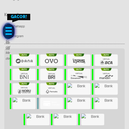
Komunitas
GACOR!
Whatsapp
Telegram