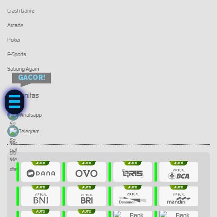
Crash Game
Arcade
Poker
E-Sports
Sabung Ayam
GACOR!
Komunitas
Whatsapp
Telegram