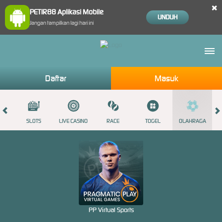
×
PETIR88 Aplikasi Mobile
UNDUH
Jangan tampilkan lagi hari ini
Daftar
Masuk
MES
SLOTS
LIVE CASINO
RACE
TOGEL
OLAHRAGA
C
PP Virtual Sports