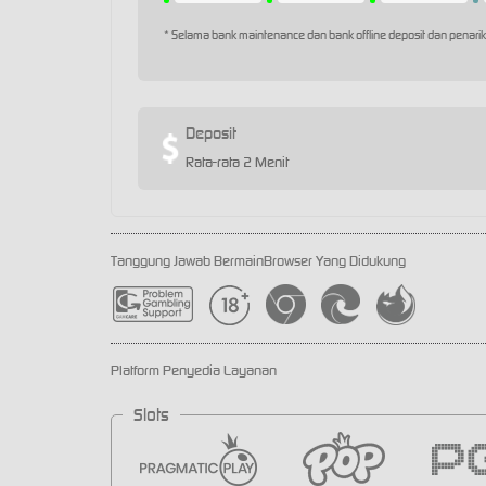
* Selama bank maintenance dan bank offline deposit dan penarik
Deposit
Rata-rata 2 Menit
Tanggung Jawab Bermain
Browser Yang Didukung
Platform Penyedia Layanan
Slots