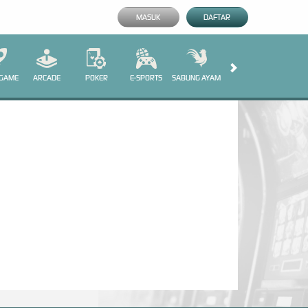
MASUK
DAFTAR
 GAME
ARCADE
POKER
E-SPORTS
SABUNG AYAM
PROMOSI