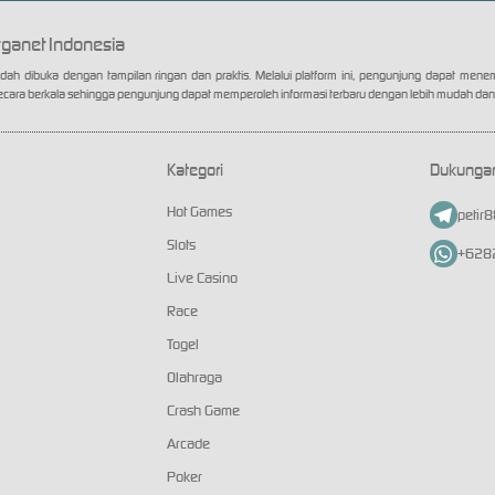
rganet Indonesia
 dibuka dengan tampilan ringan dan praktis. Melalui platform ini, pengunjung dapat menem
ui secara berkala sehingga pengunjung dapat memperoleh informasi terbaru dengan lebih mudah da
Kategori
Dukunga
Hot Games
petir
Slots
+628
Live Casino
Race
Togel
Olahraga
Crash Game
Arcade
Poker