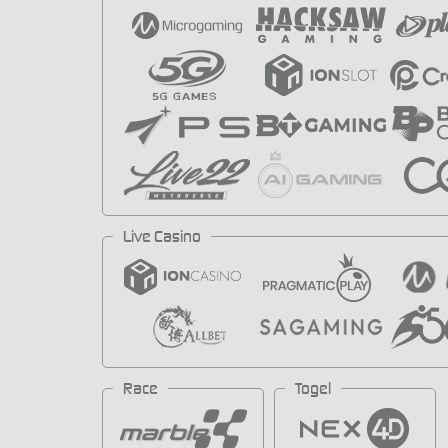
Live Casino
Race
Togel