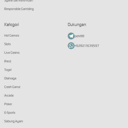
Syarat dan Ketentuan
Responsible Gambling
Kategori
Dukungan
Hot Games
petir88
Slots
+628211639597
Live Casino
Race
Togel
Olahraga
Crash Game
Arcade
Poker
E-Sports
Sabung Ayam