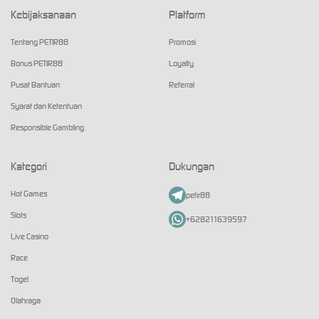
Kebijaksanaan
Platform
Tentang PETIR88
Promosi
Bonus PETIR88
Loyalty
Pusat Bantuan
Referral
Syarat dan Ketentuan
Responsible Gambling
Kategori
Dukungan
Hot Games
petir88
Slots
+628211639597
Live Casino
Race
Togel
Olahraga