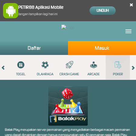
×
PETIR88 Aplikasi Mobile
UNDUH
Jangan tampilkan lagi hari ini
Daftar
Masuk
E
TOGEL
OLAHRAGA
CRASH GAME
ARCADE
POKER
Balak Play merupakan server permainan yang menyediakan berbagai macam permainan
yang dapat dimainkan dengan hanya menggunakan satu ID permainan saja. Balak Play