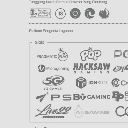
Tanggung Jawab Bermain
Browser Yang Didukung
Platform Penyedia Layanan
Slots