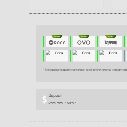
* Selama bank maintenance dan bank offline deposit dan penarik
Deposit
Rata-rata 2 Menit