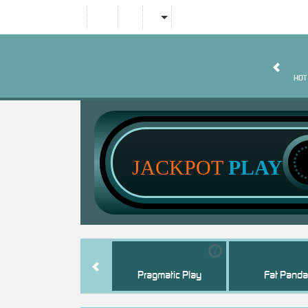
HOT
JACKPOT
PLAY
i
Pragmatic Play
Fat Pand