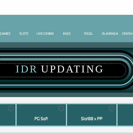
 GAMES
SLOTS
LIVE CASINO
RACE
TOGEL
OLAHRAGA
CRASH
IDR
UPDATING
i
i
i
a
PG Soft
Slot88 x PP