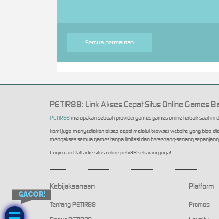
Semua permainan
PETIR88: Link Akses Cepat Situs Online Games B
PETIR88
merupakan sebuah provider games games online terbaik saat ini di i
kami juga menyediakan akses cepat melalui browser website yang bisa d
mengakses semua games tanpa limitasi dan bersenang-senang sepanjang h
Login dan Daftar ke situs online petir88 sekarang juga!
GACOR!
Kebijaksanaan
Platform