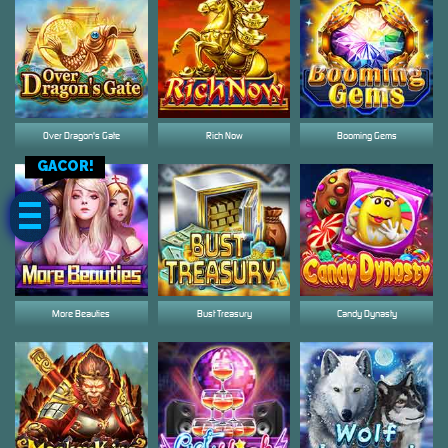
Over Dragon's Gate
Rich Now
Booming Gems
GACOR!
More Beauties
Bust Treasury
Candy Dynasty