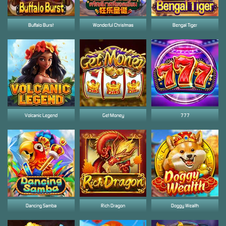
Buffalo Burst
Wonderful Christmas
Bengal Tiger
Volcanic Legend
Get Money
777
Dancing Samba
Rich Dragon
Doggy Wealth