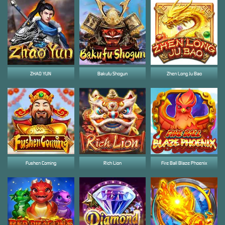
ZHAO YUN
Bakufu Shogun
Zhen Long Ju Bao
Fushen Coming
Rich Lion
Fire Ball Blaze Phoenix