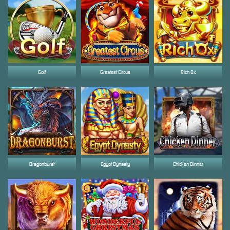
Golf
Greatest Circus
Rich Ox
Dragonburst
Egypt Dynasty
Chicken Dinner