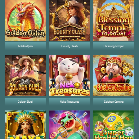
Golden Qilin
Bounty Clash
Blessing Temple
Golden Duel
Neko Treasures
Caishen Coming