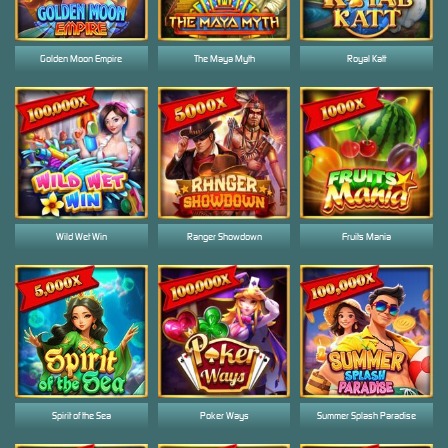
Golden Moon Empire
The Maya Myth
Royal Katt
Wild Wet Win
Ranger Showdown
Fruits Mania
Spirit of the Sea
Poker Ways
Summer Splash Paradise