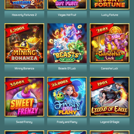
Heavenly Fortunes 2
Vegas Hot Fruit
Lucky Fortune
Mining Bonanza
Beasts Of Luck
Ganesha Luck
Sweet Frenzy
Frosty and Flamy
Legend Of Eagle