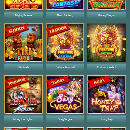
Mighty Sevens
Neon Fantasy
Money Dragon
Tiki Rush
Fortune Jewels II
Fortune Jewels I
Muay Thai Fighter
Sexy Vegas
Honey Trap