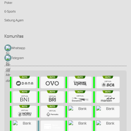
Poker
E-Sports
Sabung Ayam
Komunitas
Whatsapp
Telegram