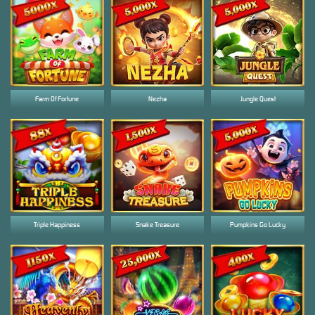
Farm Of Fortune
Nezha
Jungle Quest
Triple Happiness
Snake Treasure
Pumpkins Go Lucky