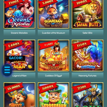
Oceanic Melodies
Guardian of the Museum
Safari Blitz
GACOR!
Legend of Nian
Goddess Of Egypt
Heavenly Fortunes