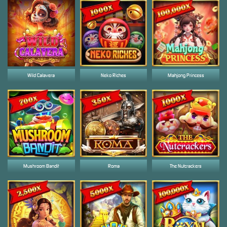
Wild Calavera
Neko Riches
Mahjong Princess
Mushroom Bandit
Roma
The Nutcrackers