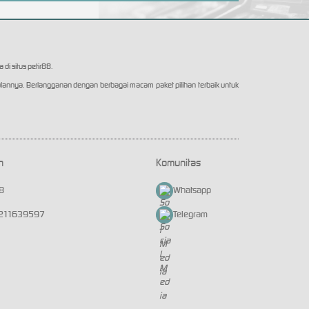
di situs petir88.
lannya. Berlangganan dengan berbagai macam paket pilihan terbaik untuk
n
Komunitas
88
Whatsapp
211639597
Telegram