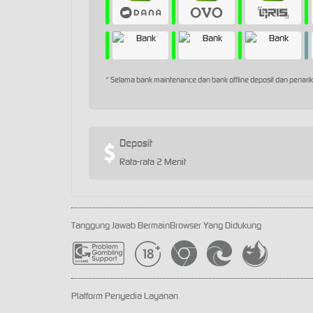
* Selama bank maintenance dan bank offline deposit dan penarik
Deposit
Rata-rata 2 Menit
Tanggung Jawab Bermain
Browser Yang Didukung
Platform Penyedia Layanan