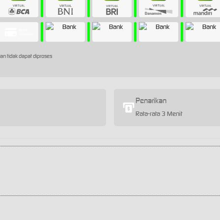
an tidak dapat diproses
Penarikan
Rata-rata 3 Menit