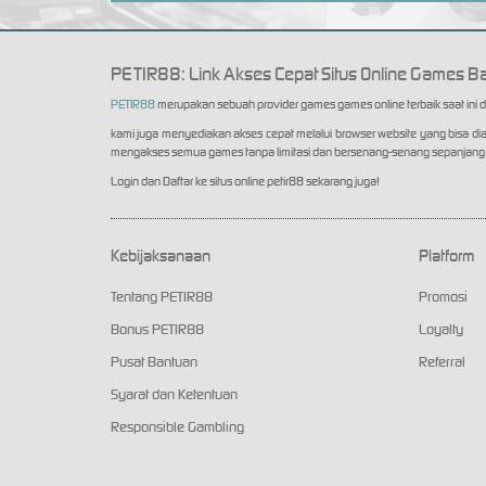
PETIR88: Link Akses Cepat Situs Online Games B
PETIR88
merupakan sebuah provider games games online terbaik saat ini di i
kami juga menyediakan akses cepat melalui browser website yang bisa d
mengakses semua games tanpa limitasi dan bersenang-senang sepanjang h
Login dan Daftar ke situs online petir88 sekarang juga!
Kebijaksanaan
Platform
Tentang PETIR88
Promosi
Bonus PETIR88
Loyalty
Pusat Bantuan
Referral
Syarat dan Ketentuan
Responsible Gambling