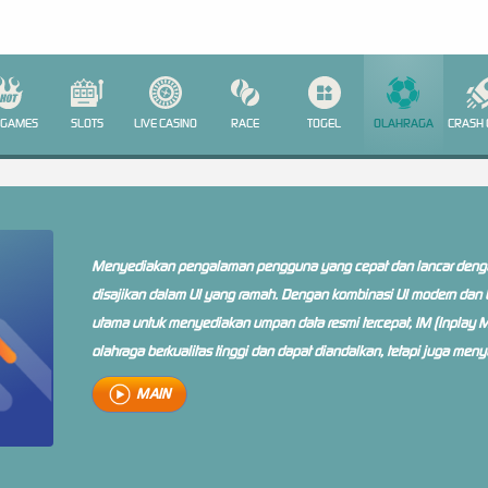
 GAMES
SLOTS
LIVE CASINO
RACE
TOGEL
OLAHRAGA
CRASH
Menyediakan pengalaman pengguna yang cepat dan lancar dengan 
disajikan dalam UI yang ramah. Dengan kombinasi UI modern dan
utama untuk menyediakan umpan data resmi tercepat, IM (Inplay 
olahraga berkualitas tinggi dan dapat diandalkan, tetapi juga me
MAIN