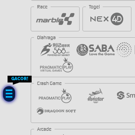
Race
Togel
Olahraga
GACOR!
Crash Game
Arcade